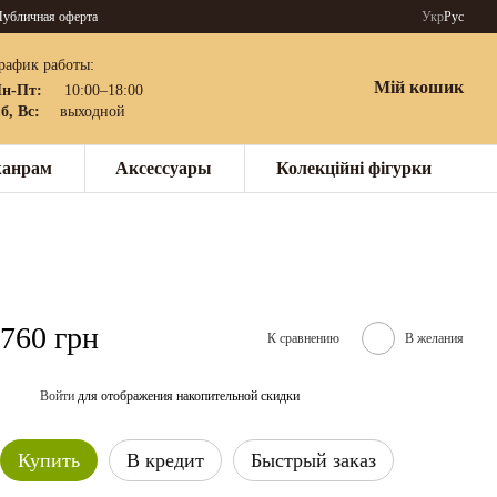
убличная оферта
Укр
Рус
рафик работы:
Мій кошик
н-Пт:
10:00–18:00
б, Вс:
выходной
жанрам
Аксессуары
Колекційні фігурки
760 грн
К сравнению
В желания
Войти
для отображения накопительной скидки
%
Купить
В кредит
Быстрый заказ