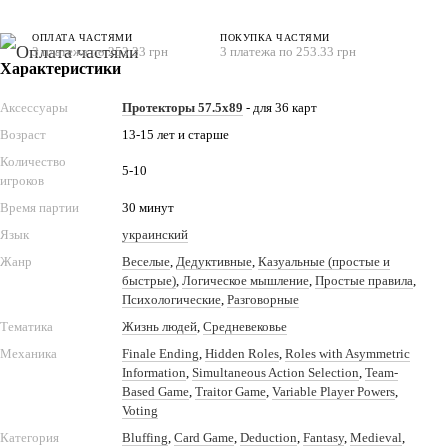
ОПЛАТА ЧАСТЯМИ
ПОКУПКА ЧАСТЯМИ
3 платежа по 253.33 грн
3 платежа по 253.33 грн
Характеристики
Аксессуары
Протекторы 57.5x89
- для 36 карт
Возраст
13-15 лет и старше
Количество
5-10
игроков
Время партии
30 минут
Язык
украинский
Жанр
Веселые
,
Дедуктивные
,
Казуальные (простые и
быстрые)
,
Логическое мышление
,
Простые правила
,
Психологические
,
Разговорные
Тематика
Жизнь людей
,
Средневековье
Механика
Finale Ending
,
Hidden Roles
,
Roles with Asymmetric
Information
,
Simultaneous Action Selection
,
Team-
Based Game
,
Traitor Game
,
Variable Player Powers
,
Voting
Категория
Bluffing
,
Card Game
,
Deduction
,
Fantasy
,
Medieval
,