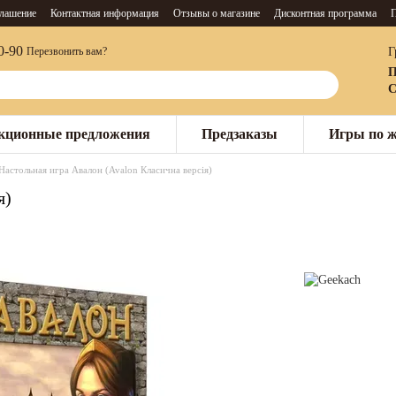
глашение
Контактная информация
Отзывы о магазине
Дисконтная программа
П
0-90
Г
Перезвонить вам?
П
С
кционные предложения
Предзаказы
Игры по 
Настольная игра Авалон (Avalon Класична версія)
я)