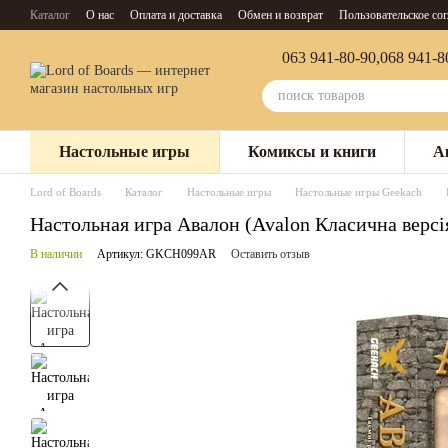
Перейти к основному контенту
Каталог
О нас
Оплата и доставка
Обмен и возврат
Пользовательское со
063 941-80-90,
068 941-8
Настольные игры
Комиксы и книги
А
Lord of Boards
Каталог
Настольные игры
Настольные игры Geekach
Настольная игра Авалон (Avalon Класична версі
В наличии
Артикул: GKCH099AR
Оставить отзыв