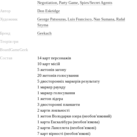
Negotiation
,
Party Game
,
Spies/Secret Agents
Автор
Don Eskridge
Художник
George Patsouras
,
Luis Francisco
,
Nan Sumana
,
Rafał
Szyma
Бренд
Geekach
Теорія гри
BoardGameGeek
Состав
14 карт персонажів
10 карт місій
5 жетонів загону
20 жетонів голосування
5 двосторонніх маркерів результату
1 маркер раунду
1 маркер голосування
1 жетон лідера
3 двосторонні планшети
2 карти лояльності
1 жетон Володарки озера (необов’язковий)
1 карта Екскалібура (необов’язкова)
2 карти Ланселота (необов’язкові)
7 карт вірності (необов’язкові)