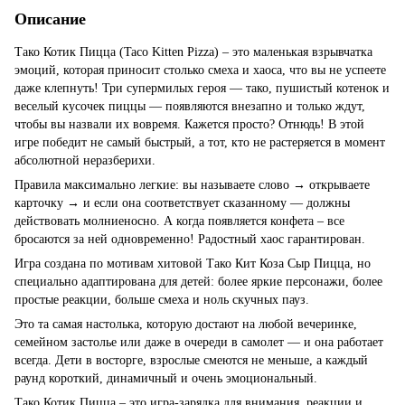
Описание
Тако Котик Пицца (Taco Kitten Pizza) – это маленькая взрывчатка
эмоций, которая приносит столько смеха и хаоса, что вы не успеете
даже клепнуть! Три супермилых героя — тако, пушистый котенок и
веселый кусочек пиццы — появляются внезапно и только ждут,
чтобы вы назвали их вовремя. Кажется просто? Отнюдь! В этой
игре победит не самый быстрый, а тот, кто не растеряется в момент
абсолютной неразберихи.
Правила максимально легкие: вы называете слово → открываете
карточку → и если она соответствует сказанному — должны
действовать молниеносно. А когда появляется конфета – все
бросаются за ней одновременно! Радостный хаос гарантирован.
Игра создана по мотивам хитовой Тако Кит Коза Сыр Пицца, но
специально адаптирована для детей: более яркие персонажи, более
простые реакции, больше смеха и ноль скучных пауз.
Это та самая настолька, которую достают на любой вечеринке,
семейном застолье или даже в очереди в самолет — и она работает
всегда. Дети в восторге, взрослые смеются не меньше, а каждый
раунд короткий, динамичный и очень эмоциональный.
Тако Котик Пицца – это игра-зарядка для внимания, реакции и