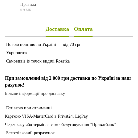
Правила
0.9 МБ
PDF
Доставка
Оплата
Новою поштою по Україні — від 70 грн
Укрпоштою
Самовивіз із точок видачі Rozetka
При замовленні від 2 000 грн доставка по Україні за наш
рахунок!
Більше інформації про доставку
Готівкою при отриманні
Карткою VISA/MasterCard в Рrivat24, LiqPay
Через касу або термінал самообслуговування "Приватбанк"
Безготівковий розрахунок