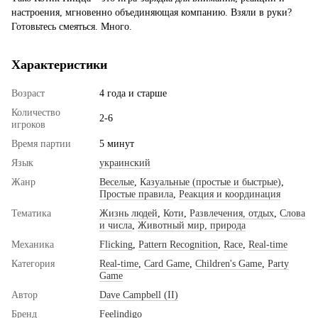
настроения, мгновенно объединяющая компанию. Взяли в руки?
Готовьтесь смеяться. Много.
Характеристики
Возраст
4 года и старше
Количество
2-6
игроков
Время партии
5 минут
Язык
украинский
Жанр
Веселые
,
Казуальные (простые и быстрые)
,
Простые правила
,
Реакция и координация
Тематика
Жизнь людей
,
Коти
,
Развлечения, отдых
,
Слова
и числа
,
Животный мир, природа
Механика
Flicking
,
Pattern Recognition
,
Race
,
Real-time
Категория
Real-time
,
Card Game
,
Children's Game
,
Party
Game
Автор
Dave Campbell (II)
Бренд
Feelindigo