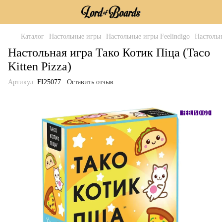
Каталог
Настольные игры
Настольные игры Feelindigo
Настольн
Настольная игра Тако Котик Піца (Taco
Kitten Pizza)
Артикул:
FI25077
Оставить отзыв