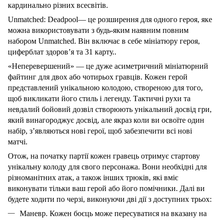
кардинально різних всесвітів.
Unmatched: Deadpool— це розширення для одного героя, яке
можна використовувати з будь-яким наявним повним
набором Unmatched. Він включає в себе мініатюру героя,
циферблат здоров’я та 31 карту..
«Неперевершений» — це дуже асиметричний мініатюрний
файтинг для двох або чотирьох гравців. Кожен герой
представлений унікальною колодою, створеною для того,
щоб викликати його стиль і легенду. Тактичні рухи та
невдалий бойовий дозвіл створюють унікальний досвід гри,
який винагороджує досвід, але якраз коли ви освоїте один
набір, з’являються нові герої, щоб забезпечити всі нові
матчі.
Отож, на початку партії кожен гравець отримує стартову
унікальну колоду для свого персонажа. Вони необхідні для
різноманітних атак, а також інших трюків, які вміє
виконувати тільки ваш герой або його помічники. Далі ви
будете ходити по черзі, виконуючи дві дії з доступних трьох:
Маневр. Кожен боєць може пересуватися на вказану на