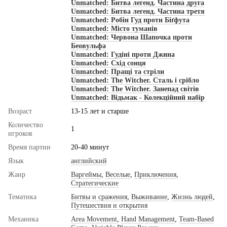
Unmatched: Битва легенд. Частина друга
Unmatched: Битва легенд. Частина третя
Unmatched: Робін Гуд проти Біґфута
Unmatched: Місто туманів
Unmatched: Червона Шапочка проти
Беовульфа
Unmatched: Гудіні проти Джина
Unmatched: Схід сонця
Unmatched: Пращі та стріли
Unmatched: The Witcher. Сталь і срібло
Unmatched: The Witcher. Занепад світів
Unmatched: Відьмак - Колекційний набір
Возраст
13-15 лет и старше
Количество
1
игроков
Время партии
20-40 минут
Язык
английский
Жанр
Варгеймы
,
Веселые
,
Приключения
,
Стратегические
Тематика
Битвы и сражения
,
Выживание
,
Жизнь людей
,
Путешествия и открытия
Механика
Area Movement
,
Hand Management
,
Team-Based