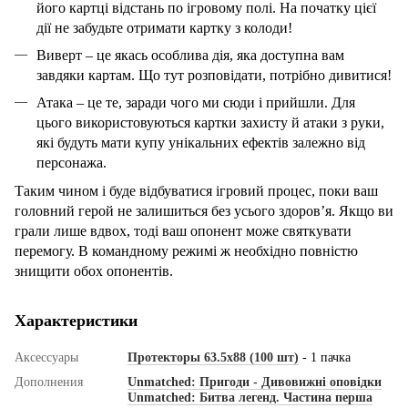
його картці відстань по ігровому полі. На початку цієї
дії не забудьте отримати картку з колоди!
Виверт – це якась особлива дія, яка доступна вам
завдяки картам. Що тут розповідати, потрібно дивитися!
Атака – це те, заради чого ми сюди і прийшли. Для
цього використовуються картки захисту й атаки з руки,
які будуть мати купу унікальних ефектів залежно від
персонажа.
Таким чином і буде відбуватися ігровий процес, поки ваш
головний герой не залишиться без усього здоров’я. Якщо ви
грали лише вдвох, тоді ваш опонент може святкувати
перемогу. В командному режимі ж необхідно повністю
знищити обох опонентів.
Характеристики
Аксессуары
Протекторы 63.5x88 (100 шт)
- 1 пачка
Дополнения
Unmatched: Пригоди - Дивовижні оповідки
Unmatched: Битва легенд. Частина перша