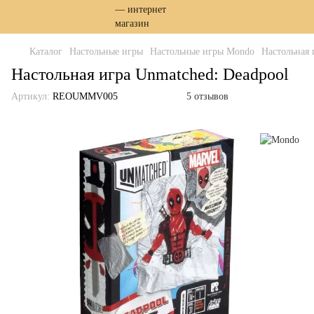
Каталог
Настольные игры
Настольные игры Mondo
Настольная 
Настольная игра Unmatched: Deadpool
Артикул:
REOUMMV005
5 отзывов