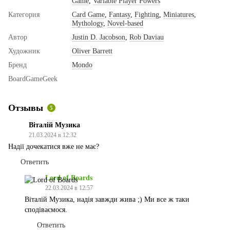
Game
,
Variable Player Powers
Категория
Card Game
,
Fantasy
,
Fighting
,
Miniatures
,
Mythology
,
Novel-based
Автор
Justin D. Jacobson
,
Rob Daviau
Художник
Oliver Barrett
Бренд
Mondo
BoardGameGeek
Отзывы
5
Віталій Музика
21.03.2024 в 12:32
Надії дочекатися вже не має?
Ответить
Lord of Boards
22.03.2024 в 12:57
Віталій Музика, надія завжди жива ;) Ми все ж таки
сподіваємося.
Ответить