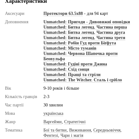
Характеристики
Аксесуари
Протектори 63.5x88
- для 94 карт
Доповнення
Unmatched: Пригоди - Дивовижні оповідки
Unmatched: Битва легенд. Частина перша
Unmatched: Битва легенд. Частина друга
Unmatched: Битва легенд. Частина третя
Unmatched: Робін Гуд проти Біґфута
Unmatched: Місто туманів
Unmatched: Червона Шапочка проти
Беовульфа
Unmatched: Гудіні проти Джина
Unmatched: Схід сонця
Unmatched: Пращі та стріли
Unmatched: The Witcher. Сталь і срібло
Вік
9-10 років і більше
Кількість гравців
2-3
Час партії
30 хвилин
Мова
українська
Жанр
Варгейми
,
Стратегічні
Тематика
Бої та битви
,
Виживання
,
Середньовіччя
,
Фентезі
,
Чари і магія