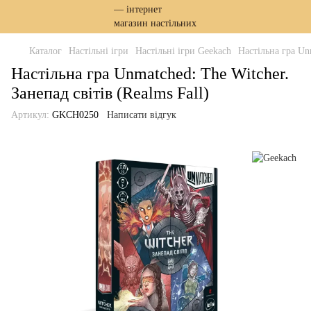
Каталог
Настільні ігри
Настільні ігри Geekach
Настільна гра Unm
Настільна гра Unmatched: The Witcher.
Занепад світів (Realms Fall)
Артикул:
GKCH0250
Написати відгук