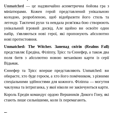
Unmatched
— це надзвичайно асиметрична бойова гра з
мініатюрами. Кожен герой представлений унікальною
колодою, розробленою, щоб відобразити його стиль та
легенду. Тактичні рухи та невдала розв'язка бою створюють
унікальний ігровий досвід. Але щойно ви освоїте один
набір, з'являються нові герої, які пропонують абсолютно
нові протистояння.
Unmatched: The Witcher. Занепад світів (Realms Fall)
представляє Ередіна, Філіппу, Трісс та Єннефер, а також два
поля битв з абсолютно новою механікою карти із серії
Відьмак.
Єннефер та Трісс вперше представляють Unmatched: ви
обираєте, хто буде героєм, а хто його помічником, з різними
спеціальними здібностями для кожного. Філіппа — могутня
чаклунка та інтриганка, у якої ніколи не закінчуються карти.
Король Ередін командує ордою Вершників Дикого Гону, які
стають лише сильнішими, коли їх перемагають.