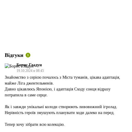
Відгуки
1
Борис Гладун
19.10.2024 в 08:45
Знайомство з серією почалось з Міста туманів, цікава адаптація,
майже Ліга джентельменів.
Давно цікавлюсь Японією, і адаптація Сходу сонця відразу
потрапила в саме серце.
Як і завжди унікальні колоди створюють ливовижний ігролад.
Нерівність героїв змушують планувати ходи далеко на перед.
Тепер хочу зібрати всю колекцію.