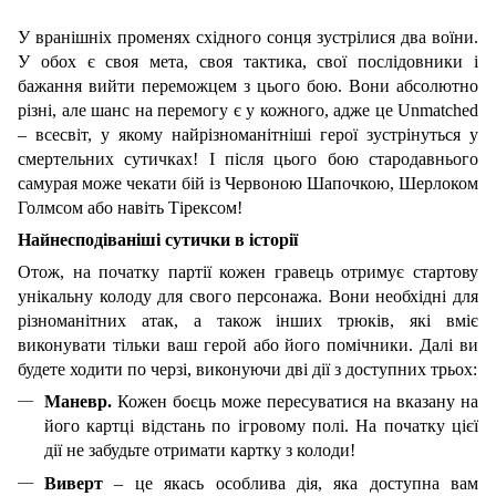
У вранішніх променях східного сонця зустрілися два воїни.
У обох є своя мета, своя тактика, свої послідовники і
бажання вийти переможцем з цього бою. Вони абсолютно
різні, але шанс на перемогу є у кожного, адже це Unmatched
– всесвіт, у якому найрізноманітніші герої зустрінуться у
смертельних сутичках! І після цього бою стародавнього
самурая може чекати бій із Червоною Шапочкою, Шерлоком
Голмсом або навіть Тірексом!
Найнесподіваніші сутички в історії
Отож, на початку партії кожен гравець отримує стартову
унікальну колоду для свого персонажа. Вони необхідні для
різноманітних атак, а також інших трюків, які вміє
виконувати тільки ваш герой або його помічники. Далі ви
будете ходити по черзі, виконуючи дві дії з доступних трьох:
Маневр.
Кожен боєць може пересуватися на вказану на
його картці відстань по ігровому полі. На початку цієї
дії не забудьте отримати картку з колоди!
Виверт
– це якась особлива дія, яка доступна вам