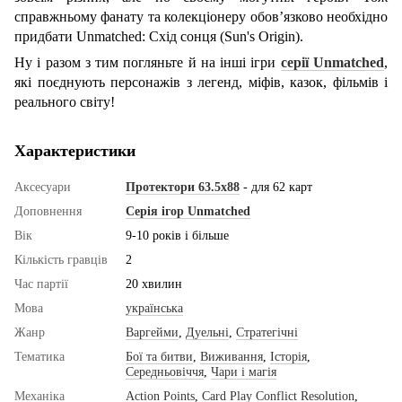
справжньому фанату та колекціонеру обов’язково необхідно
придбати Unmatched: Схід сонця (Sun's Origin).
Ну і разом з тим погляньте й на інші ігри
серії Unmatched
,
які поєднують персонажів з легенд, міфів, казок, фільмів і
реального світу!
Характеристики
Аксесуари
Протектори 63.5x88
- для 62 карт
Доповнення
Серія ігор Unmatched
Вік
9-10 років і більше
Кількість гравців
2
Час партії
20 хвилин
Мова
українська
Жанр
Варгейми
,
Дуельні
,
Стратегічні
Тематика
Бої та битви
,
Виживання
,
Історія
,
Середньовіччя
,
Чари і магія
Механіка
Action Points
,
Card Play Conflict Resolution
,