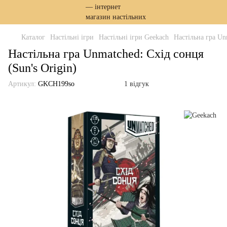
Каталог
Настільні ігри
Настільні ігри Geekach
Настільна гра Un
Настільна гра Unmatched: Схід сонця
(Sun's Origin)
Артикул:
GKCH199so
1 відгук