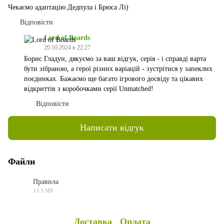
Чекаємо адаптацію Дедпула і Брюса Лі)
Відповісти
Lord of Boards
20.10.2024 в 22:27
Борис Гладун, дякуємо за ваш відгук, серія - і справді варта
бути зібраною, а герої різних варіацій - зустрітися у запеклих
поєдинках. Бажаємо ще багато ігрового досвіду та цікавих
відкриттів з коробочками серії Unmatched!
Відповісти
Написати відгук
Файли
Правила
13.3 МБ
PDF
Доставка
Оплата