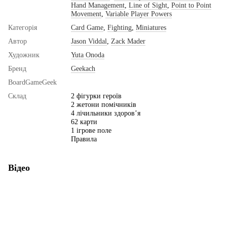
Hand Management
,
Line of Sight
,
Point to Point
Movement
,
Variable Player Powers
Категорія
Card Game
,
Fighting
,
Miniatures
Автор
Jason Viddal
,
Zack Mader
Художник
Yuta Onoda
Бренд
Geekach
BoardGameGeek
Склад
2 фігурки героїв
2 жетони помічників
4 лічильники здоров’я
62 карти
1 ігрове поле
Правила
Відео