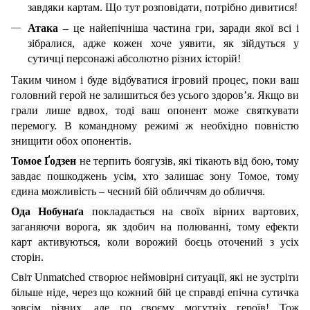
завдяки картам. Що тут розповідати, потрібно дивитися!
Атака
– це найепічніша частина гри, заради якої всі і
зібралися, адже кожен хоче уявити, як зійдуться у
сутичці персонажі абсолютно різних історій!
Таким чином і буде відбуватися ігровий процес, поки ваш
головний герой не залишиться без усього здоров’я. Якщо ви
грали лише вдвох, тоді ваш опонент може святкувати
перемогу. В командному режимі ж необхідно повністю
знищити обох опонентів.
Томое Ґодзен
не терпить боягузів, які тікають від бою, тому
завдає пошкоджень усім, хто залишає зону Томое, тому
єдина можливість – чесний бій обличчям до обличчя.
Ода Нобунаґа
покладається на своїх вірних вартових,
заганяючи ворога, як здобич на полюванні, тому ефекти
карт активуються, коли ворожий боєць оточений з усіх
сторін.
Світ Unmatched створює неймовірні ситуації, які не зустріти
більше ніде, через що кожний бій це справді епічна сутичка
зовсім різних, але по своєму могутніх героїв! Тож