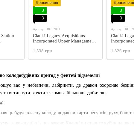
Доповнення
Доповненн
3
3
3
3
Артикул: RGS2001
Артикул: RGS2
 Station
Clank! Legacy Acquisitions
Clank! Lega
Incorporated Upper Management
Incorporate
Pack (Кланк! Спадщина набір
(Кланк! Сп
1 538 грн
1 326 грн
верхнього управління)
Команда "С
о‑колодобудівних пригод у фентезі‑підземеллі
ошує вас у небезпечні лабіринти, де дракон охороняє безцін
 та встигнути втекти з якомога більшою здобиччю.
к!
гравець будує власну колоду, додаючи карти ресурсів, руху, бою 
шуму
: за кожну дію із позначкою Кланк! ви ставите кубик на шка
нагороди
: чим глибше ви проникаєте, тим більше скарбів, але й 