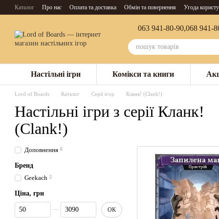
Перейти до основного контенту
Каталог
Про нас
Оплата та доставка
Обмін та повернення
Угода користу
063 941-80-90,
068 941-8
Настільні ігри
Комікси та книги
Акц
Lord of Boards
Каталог
Серії ігор
Кланк! (Clank!)
Настільні ігри з серії Кланк!
(Clank!)
Доповнення
6
Бренд
Geekach
2
Ціна, грн
Від Ціна, грн
До Ціна, грн
ОК