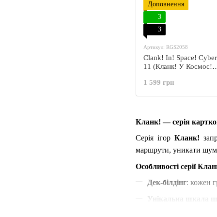
Доповнення
3
3
Артикул: RGS2058
Clank! In! Space! Cyber
11 (Кланк! У Космос!
Кібрстанція 11)
1 599 грн
Кланк! — серія картков
Серія ігор
Кланк!
запр
маршрути, уникати шуму
Особливості серії Клан
Дек‑білдінг
: кожен 
Унікальна шкала 
Баланс ризику й ви