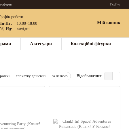
а оферта
Укр
Рус
Графік роботи:
Мій кошик
Пн-Пт:
10:00–18:00
Сб, Нд:
вихідні
нрами
Аксесуари
Колекційні фігурки
орожчі
спочатку дешевші
за назвою
Відображення: