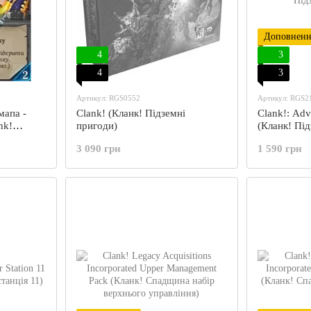
Доповненн
4
3
4
3
Артикул: RGS0552
Артикул: RGS2
мапа -
Clank! (Кланк! Підземні
Clank!: Adv
nk!
пригоди)
(Кланк! Під
 Promo
3 090 грн
1 590 грн