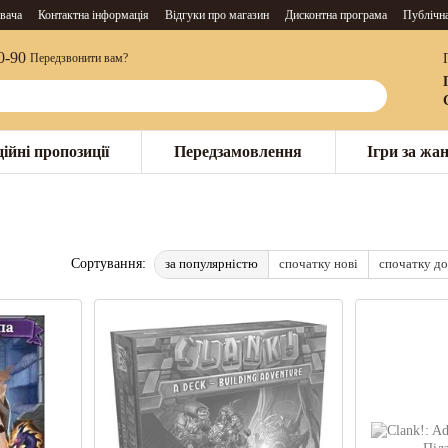
вача
Контактна інформація
Відгуки про магазин
Дисконтна програма
Публічн
0-90
Передзвонити вам?
ійні пропозиції
Передзамовлення
Ігри за жа
за популярністю
спочатку нові
спочатку д
Сортування: