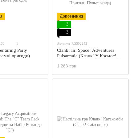
я
Доповнення
3
3
130
1
Артикул: RGS02242
enturing Party
Clank! In! Space! Adventures
земні пригоди)
Pulsarcade (Кланк! У Космос!
Пригоди Пульсаркада)
1 283 грн