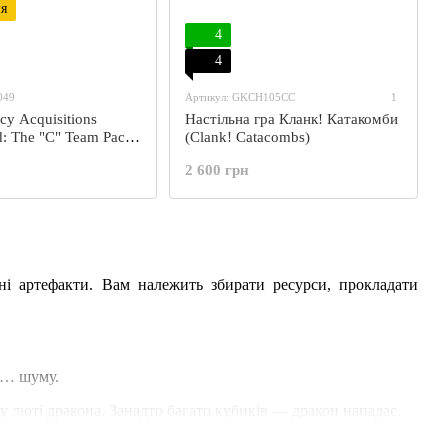
я
4
4
049
Артикул: GKCH105CC
1
cy Acquisitions
Настільна гра Кланк! Катакомби
d: The "C" Team Pack
(Clank! Catacombs)
адщина Набір
2 600 грн
")
ні артефакти. Вам належить збирати ресурси, прокладати
та… шуму.
лу люті дракона. Занадто багато кубиків — дракон нападає.
тим вищий шанс зустрітися з гнівом дракона.