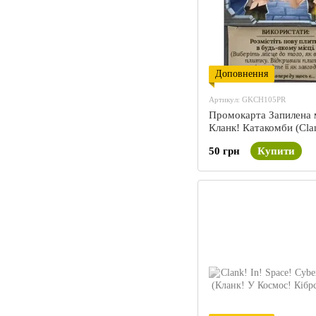
Доповнення
Артикул: GKCH105PR
Промокарта Запилена 
Кланк! Катакомби (Cla
Catacombs: Dusty Map
50 грн
Купити
Card)