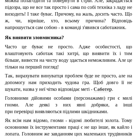
можна полагодити та повернути в стрій. Але, закрадається
підозра, що не все так просто і сама по собі техніка з ладу не
виходить! І таке буває. Причому, на жаль, досить часто. Що
ж, чи, вірніше, хто, всьому причина? Відповідь
напрошується сам собою - в команді з'явився саботажник.
Як виявити зловмисника?
Часто це буває не просто. Адже особистості, що
влаштовують саботаж такі хитрі, що виявити їх і тим
більше, вивести на чисту воду здається неможливим. Але це
тільки на перший погляд!
Так, вирахувати винуватця проблем буде не просто, але на
допомогу нам приходить чудова гра. Щоб довго її не
шукати, назва у неї чітко відповідає меті -
Саботер
.
Головними дійовими особами (персонажами) гри є милі
гноми. Але деякі з них явні добряки, а інші
при перевірці виявляються підлими шкідниками.
Як всім нам відомо, гноми - відомі любителі золота. Тому
основними їх інструментами праці є не що інше, як кайло і
лопата. Головним же завданням цих маленьких трудівників