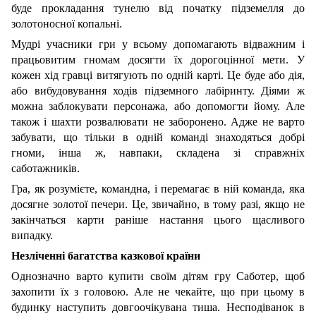
буде прокладання тунелю від початку підземелля до
золотоносної копальні.
Мудрі учасники гри у всьому допомагають відважним і
працьовитим гномам досягти їх дорогоцінної мети. У
кожен хід гравці витягують по одній карті. Це буде або дія,
або вибудовування ходів підземного лабіринту. Діями ж
можна заблокувати персонажа, або допомогти йому. Але
також і шахти розвалювати не заборонено. Адже не варто
забувати, що тільки в одній команді знаходяться добрі
гноми, інша ж, навпаки, складена зі справжніх
саботажників.
Гра, як розумієте, командна, і перемагає в ній команда, яка
досягне золотої печери. Це, звичайно, в тому разі, якщо не
закінчаться карти раніше настання цього щасливого
випадку.
Незліченні багатства казкової країни
Однозначно варто купити своїм дітям гру Саботер, щоб
захопити їх з головою. Але не чекайте, що при цьому в
будинку наступить довгоочікувана тиша. Несподіванок в