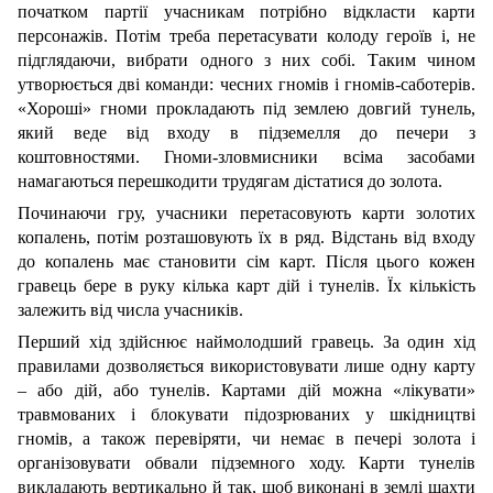
початком партії учасникам потрібно відкласти карти
персонажів. Потім треба перетасувати колоду героїв і, не
підглядаючи, вибрати одного з них собі. Таким чином
утворюється дві команди: чесних гномів і гномів-саботерів.
«Хороші» гноми прокладають під землею довгий тунель,
який веде від входу в підземелля до печери з
коштовностями. Гноми-зловмисники всіма засобами
намагаються перешкодити трудягам дістатися до золота.
Починаючи гру, учасники перетасовують карти золотих
копалень, потім розташовують їх в ряд. Відстань від входу
до копалень має становити сім карт. Після цього кожен
гравець бере в руку кілька карт дій і тунелів. Їх кількість
залежить від числа учасників.
Перший хід здійснює наймолодший гравець. За один хід
правилами дозволяється використовувати лише одну карту
– або дій, або тунелів. Картами дій можна «лікувати»
травмованих і блокувати підозрюваних у шкідництві
гномів, а також перевіряти, чи немає в печері золота і
організовувати обвали підземного ходу. Карти тунелів
викладають вертикально й так, щоб виконані в землі шахти