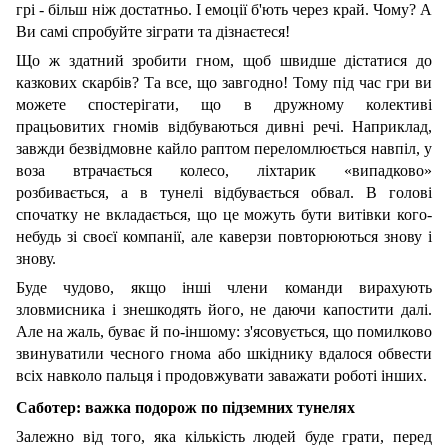
грі - більш ніж достатньо. І емоції б'ють через край. Чому? А
Ви самі спробуйте зіграти та дізнаєтеся!
Що ж здатний зробити гном, щоб швидше дістатися до
казкових скарбів? Та все, що завгодно! Тому під час гри ви
можете спостерігати, що в дружному колективі
працьовитих гномів відбуваються дивні речі. Наприклад,
завжди безвідмовне кайло раптом переломлюється навпіл, у
воза втрачається колесо, ліхтарик «випадково»
розбивається, а в тунелі відбувається обвал. В голові
спочатку не вкладається, що це можуть бути витівки кого-
небудь зі своєї компанії, але каверзи повторюються знову і
знову.
Буде чудово, якщо інші члени команди вирахують
зловмисника і знешкодять його, не даючи капостити далі.
Але на жаль, буває й по-іншому: з'ясовується, що помилково
звинуватили чесного гнома або шкіднику вдалося обвести
всіх навколо пальця і продовжувати заважати роботі інших.
Саботер: важка подорож по підземних тунелях
Залежно від того, яка кількість людей буде грати, перед