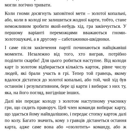
могли логічно тривати.
Коли гноми досягнуть заповітної мети – золотої копальні,
або, коли в колоді не залишиться жодної карти, тобто, стане
неможливим зробити який-небудь хід, гра закінчується. У
першому варіанті переможцями вважаються гноми-
золотошукачі, а в другому – саботажники-шкідники.
І саме після закінчення партії починаються найцікавіші
моменти. Незалежно від того, хто виграв, потрібно
поділити скарби! Для цього робиться наступне. Від колоди
карт із золотом відбирається кількість карток, рівне числу
людей, які брали участь в грі. Тепер той гравець, якому
вдалося дістатися до золотої копальні, або той, чий хід був
останнім і результативним, бере ці карти і вибирає з них ту,
яка, на його погляд, вигідніше інших.
Далі він передає колоду з золотом наступному учаснику
гри, що сидить праворуч. Цей член команди вибирає карту,
що здається йому найвдалішою, і передає стопку карток далі
по колу. Багато значить, кому з гравців дістанеться остання
карта, адже саме вона або «озолотить» команду, або ж