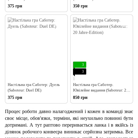
375 грн
350 грн
3
3
1
Настільна гра Саботер: Дуель
Настільна гра Саботер.
(Saboteur: Duel DE)
Ювілейне видання (Saboteur: 20
Jahre-Edition)
375 грн
850 грн
Процес роботи давно налагоджений і кожен в команді знає
своє місце, обов'язки, терміни, які неухильно повинні бути
дотримані. А тут раптово переривається ланка і в якійсь із
ділянок робочого конвеєра виникає серйозна затримка. Все