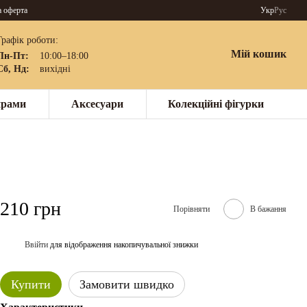
а оферта
Укр
Рус
Графік роботи:
Мій кошик
Пн-Пт:
10:00–18:00
Сб, Нд:
вихідні
нрами
Аксесуари
Колекційні фігурки
210 грн
Порівняти
В бажання
Ввійти
для відображення накопичувальної знижки
%
Купити
Замовити швидко