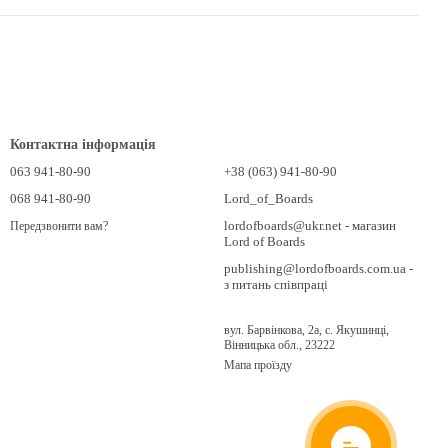
Контактна інформація
063 941-80-90
+38 (063) 941-80-90
068 941-80-90
Lord_of_Boards
lordofboards@ukr.net - магазин
Передзвонити вам?
Lord of Boards
publishing@lordofboards.com.ua -
з питань співпраці
вул. Барвінкова, 2а, с. Якушинці,
Вінницька обл., 23222
Мапа проїзду