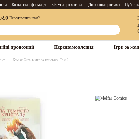
вача
Контактна інформація
Відгуки про магазин
Дисконтна програма
Публічн
0-90
Передзвонити вам?
ійні пропозиції
Передзамовлення
Ігри за жа
mics
Комікс Сила темного кристалу. Том 2