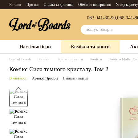
Перейти до основного контенту
Каталог
Про нас
Оплата та доставка
Обмін та повернення
Угода користу
063 941-80-90,
068 941-8
Настільні ігри
Комікси та книги
Акц
Lord of Boards
Каталог
Комікси та книги
Комікси
Комікси Molfar Co
Комікс Сила темного кристалу. Том 2
В наявності
Артикул: tpodc-2
Написати відгук