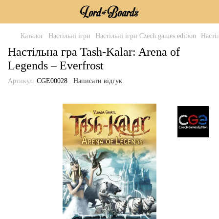
Каталог
Настільні ігри
Настільні ігри Czech games edition
Настіл
Настільна гра Tash-Kalar: Arena of
Legends – Everfrost
Артикул:
‎CGE00028
Написати відгук