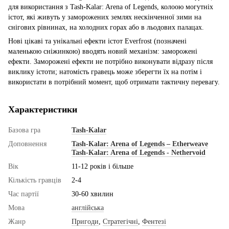
для використання з Tash-Kalar: Arena of Legends, колоою могутніх
істот, які живуть у заморожених землях нескінченної зими на
снігових рівнинах, на холодних горах або в льодових палацах.
Нові цікаві та унікальні ефекти істот Everfrost (позначені
маленькою сніжинкою) вводять новий механізм: заморожені
ефекти. Заморожені ефекти не потрібно виконувати відразу після
виклику істоти; натомість гравець може зберегти їх на потім і
використати в потрібний момент, щоб отримати тактичну перевагу.
Характеристики
Базова гра
Tash-Kalar
Доповнення
Tash-Kalar: Arena of Legends – Etherweave
Tash-Kalar: Arena of Legends - Nethervoid
Вік
11-12 років і більше
Кількість гравців
2-4
Час партії
30-60 хвилин
Мова
англійська
Жанр
Пригоди
,
Стратегічні
,
Фентезі