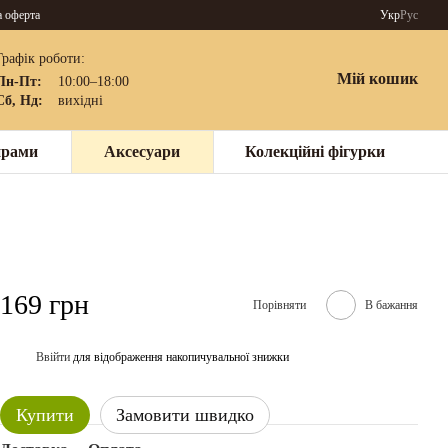
а оферта
Укр
Рус
Графік роботи:
Мій кошик
Пн-Пт:
10:00–18:00
Сб, Нд:
вихідні
нрами
Аксесуари
Колекційні фігурки
169 грн
Порівняти
В бажання
Ввійти
для відображення накопичувальної знижки
%
Купити
Замовити швидко