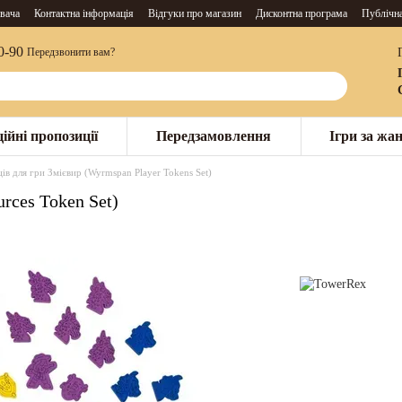
вача
Контактна інформація
Відгуки про магазин
Дисконтна програма
Публічн
0-90
Передзвонити вам?
ійні пропозиції
Передзамовлення
Ігри за жа
ів для гри Змієвир (Wyrmspan Player Tokens Set)
rces Token Set)