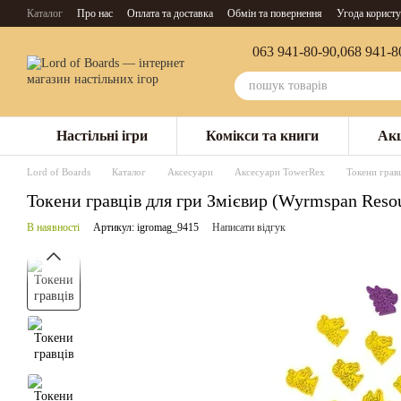
Перейти до основного контенту
Каталог
Про нас
Оплата та доставка
Обмін та повернення
Угода користу
063 941-80-90,
068 941-8
Настільні ігри
Комікси та книги
Акц
Lord of Boards
Каталог
Аксесуари
Аксесуари TowerRex
Токени гравц
Токени гравців для гри Змієвир (Wyrmspan Resou
В наявності
Артикул: igromag_9415
Написати відгук