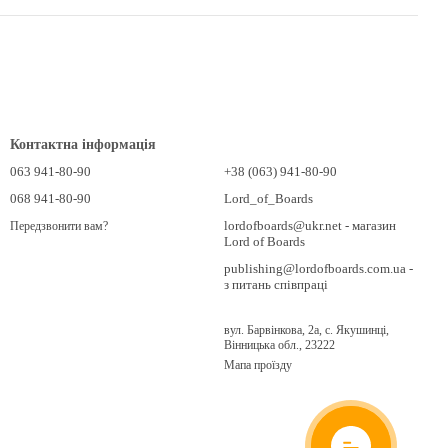
Контактна інформація
063 941-80-90
+38 (063) 941-80-90
068 941-80-90
Lord_of_Boards
lordofboards@ukr.net - магазин
Передзвонити вам?
Lord of Boards
publishing@lordofboards.com.ua -
з питань співпраці
вул. Барвінкова, 2а, с. Якушинці,
Вінницька обл., 23222
Мапа проїзду