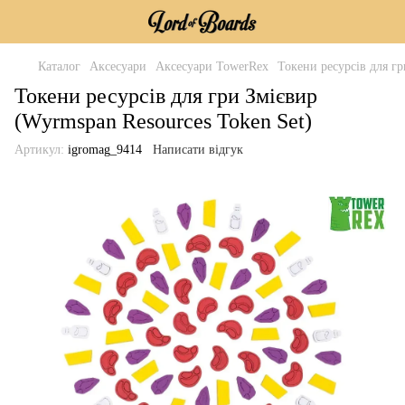
Каталог
Аксесуари
Аксесуари TowerRex
Токени ресурсів для гр
Токени ресурсів для гри Змієвир
(Wyrmspan Resources Token Set)
Артикул:
igromag_9414
Написати відгук