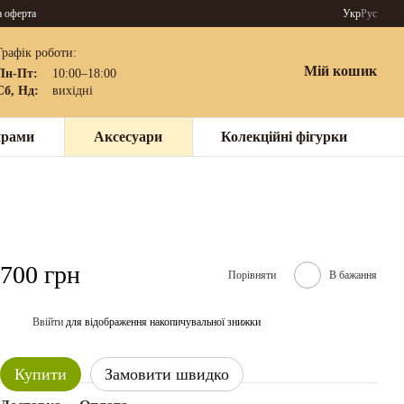
а оферта
Укр
Рус
Графік роботи:
Мій кошик
Пн-Пт:
10:00–18:00
Сб, Нд:
вихідні
нрами
Аксесуари
Колекційні фігурки
700 грн
Порівняти
В бажання
Ввійти
для відображення накопичувальної знижки
%
Купити
Замовити швидко