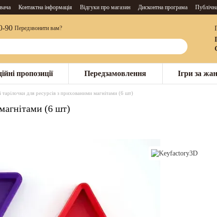
вача
Контактна інформація
Відгуки про магазин
Дисконтна програма
Публічн
0-90
Передзвонити вам?
ійні пропозиції
Передзамовлення
Ігри за жа
 тарілочки для ресурсів з прихованими магнітами (6 шт)
магнітами (6 шт)