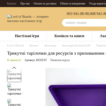
Перейти до основного контенту
Каталог
Про нас
Оплата та доставка
Обмін та повернення
Угода користу
063 941-80-90,
068 941-8
Настільні ігри
Комікси та книги
Акц
Lord of Boards
Каталог
Аксесуари
Аксесуари Keyfactory3D
Трикутні
Трикутні тарілочки для ресурсів з прихованими 
В наявності
Артикул: KFAT-07
Написати відгук