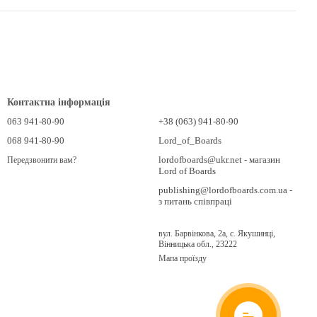
Контактна інформація
063 941-80-90
+38 (063) 941-80-90
068 941-80-90
Lord_of_Boards
lordofboards@ukr.net - магазин
Передзвонити вам?
Lord of Boards
publishing@lordofboards.com.ua -
з питань співпраці
вул. Барвінкова, 2а, с. Якушинці,
Вінницька обл., 23222
Мапа проїзду