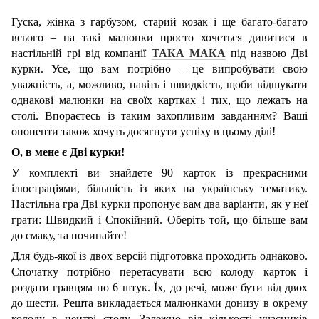
Гуска, жінка з гарбузом, старий козак і ще багато-багато
всього ‒ на такі малюнки просто хочеться дивитися в
настільній грі від компанії
ТАКА МАКА
під назвою Дві
курки. Усе, що вам потрібно ‒ це випробувати свою
уважність, а, можливо, навіть і швидкість, щоби відшукати
однакові малюнки на своїх картках і тих, що лежать на
столі. Впораєтесь із таким захопливим завданням? Ваші
опоненти також хочуть досягнути успіху в цьому ділі!
О, в мене є Дві курки!
У комплекті ви знайдете 90 карток із прекрасними
ілюстраціями, більшість із яких на українську тематику.
Настільна гра Дві курки пропонує вам два варіанти, як у неї
грати: Швидкий і Спокійний. Оберіть той, що більше вам
до смаку, та починайте!
Для будь-якої із двох версій підготовка проходить однаково.
Спочатку потрібно перетасувати всю колоду карток і
роздати гравцям по 6 штук. Їх, до речі, може бути від двох
до шести. Решта викладається малюнками донизу в окрему
колоду в центрі столу. Залежно від кількості учасників