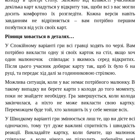
декілька карт кладуться у відкриту так, щоби всі з вас могли
досить комфортно їх розгледіти. Кожна версія навіть
завданням не відрізняється ‒ вам потрібно першим
позбутися від усіх своїх карт.
Різниця ховається в деталях…
У Спокійному варіанті гри всі гравці ходять по черзі. Вам
потрібно викласти одну зі своїх карток на стіл, якщо хоч
один малюночок співпадає з якимось серед відкритих.
Після цього учасник добирає карту так, щоб їх було 6 на
руці, та передає хід далі за годинниковою стрілкою.
Можлива ситуація, коли у вас немає потрібного малюнку. В
такому випадку ви берете карти з колоди до того моменту,
поки не знайдете необхідну. Гра завершується, коли колода
закінчилася, а ніхто не може викласти свою картку.
Переможцем буде той, хто залишить їх у себе менше всіх.
У Швидкому варіанті гри змінюється лиш те, що ви дієте всі
одночасно, тому тут дуже важливі спритність і швидкість
реакції. Викладайте картку, коли бачите, що малюнок
співпадає, а коли нічого не підходить, добирайте нові