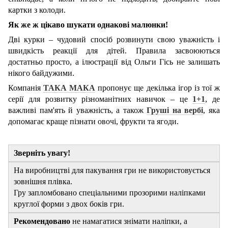
картки з колоди.
Як же ж цікаво шукати однакові малюнки!
Дві курки ‒ чудовий спосіб розвинути свою уважність і
швидкість реакції для дітей. Правила засвоюються
достатньо просто, а ілюстрації від Ольги Гісь не залишать
нікого байдужими.
Компанія
ТАКА МАКА
пропонує ще декілька ігор із тої ж
серії для розвитку різноманітних навичок ‒ це
1+1
, де
важливі пам'ять й уважність, а також
Груші на вербі
, яка
допомагає краще пізнати овочі, фрукти та ягоди.
Зверніть увагу!
На виробництві для пакування гри не використовується
зовнішня плівка.
Гру запломбовано спеціальними прозорими наліпками
круглої форми з двох боків гри.
Рекомендовано
не намагатися знімати наліпки, а