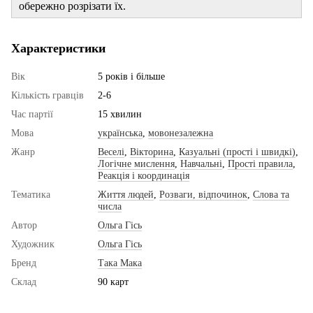
обережно розрізати їх.
Характеристики
Вік
5 років і більше
Кількість гравців
2-6
Час партії
15 хвилин
Мова
українська
,
мовонезалежна
Жанр
Веселі
,
Вікторина
,
Казуальні (прості і швидкі)
,
Логічне мислення
,
Навчальні
,
Прості правила
,
Реакція і координація
Тематика
Життя людей
,
Розваги, відпочинок
,
Слова та
числа
Автор
Ольга Гісь
Художник
Ольга Гісь
Бренд
Така Мака
Склад
90 карт