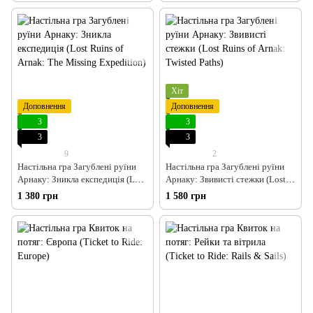
Хіт
Доповнення
Доповнення
3
3
3
3
9
2
Настільна гра Загублені руїни
Настільна гра Загублені руїни
Арнаку: Зникла експедиція (Lost
Арнаку: Звивисті стежки (Lost
Ruins of Arnak: The Missing
Ruins of Arnak: Twisted Paths)
1 380 грн
1 580 грн
Expedition)