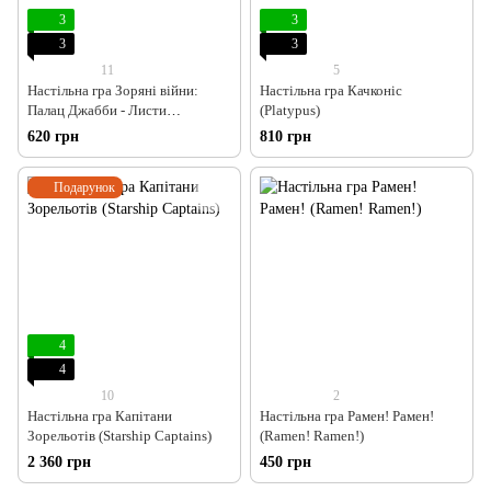
3
3
3
3
11
5
Настільна гра Зоряні війни:
Настільна гра Качконіс
Палац Джабби - Листи
(Platypus)
Закоханих (Star Wars: Jabba's
620 грн
810 грн
Palace)
Подарунок
4
4
10
2
Настільна гра Капітани
Настільна гра Рамен! Рамен!
Зорельотів (Starship Captains)
(Ramen! Ramen!)
2 360 грн
450 грн