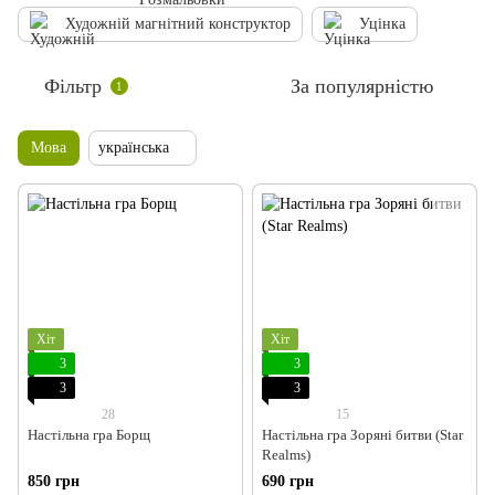
Художній магнітний конструктор
Уцінка
Фільтр
За популярністю
1
Мова
українська
Хіт
Хіт
3
3
3
3
28
15
Настільна гра Борщ
Настільна гра Зоряні битви (Star
Realms)
850 грн
690 грн