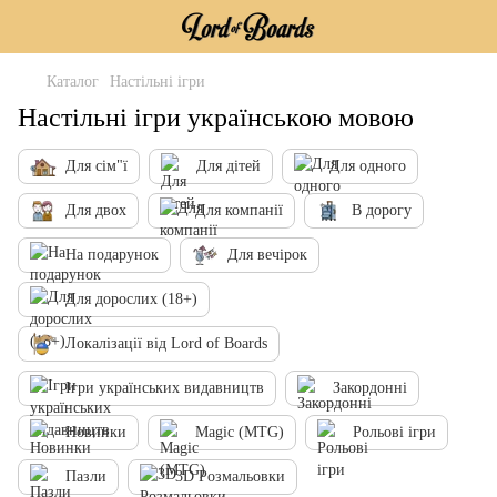
Каталог
Настільні ігри
Настільні ігри українською мовою
Для сім"ї
Для дітей
Для одного
Для двох
Для компанії
В дорогу
На подарунок
Для вечірок
Для дорослих (18+)
Локалізації від Lord of Boards
Ігри українських видавництв
Закордонні
Новинки
Magic (MTG)
Рольові ігри
Пазли
3D Розмальовки