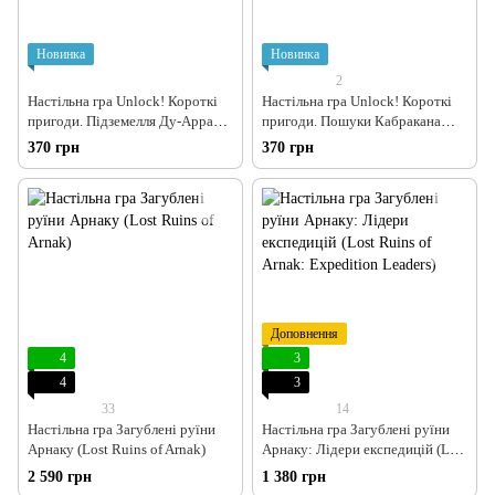
Новинка
Новинка
2
Настільна гра Unlock! Короткі
Настільна гра Unlock! Короткі
пригоди. Підземелля Ду-Аррана
пригоди. Пошуки Кабракана
(Unlock!: Short Adventures –
(Unlock!: Short Adventures – In
370 грн
370 грн
Doo-Arann's Dungeon)
Pursuit of Cabrakan)
Доповнення
4
3
4
3
33
14
Настільна гра Загублені руїни
Настільна гра Загублені руїни
Арнаку (Lost Ruins of Arnak)
Арнаку: Лідери експедицій (Lost
Ruins of Arnak: Expedition
2 590 грн
1 380 грн
Leaders)