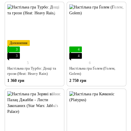
Доповнення
3
4
3
4
5
6
Настільна гра Турбо: Дощі та
Настільна гра Ґолем (Голем,
грози (Heat: Heavy Rain)
Golem)
1 360 грн
2 750 грн