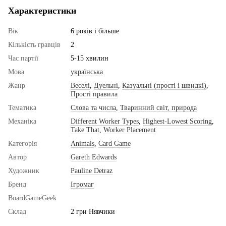
Характеристики
Вік
6 років і більше
Кількість гравців
2
Час партії
5-15 хвилин
Мова
українська
Жанр
Веселі
,
Дуельні
,
Казуальні (прості і швидкі)
,
Прості правила
Тематика
Слова та числа
,
Тваринний світ, природа
Механіка
Different Worker Types
,
Highest-Lowest Scoring
,
Take That
,
Worker Placement
Категорія
Animals
,
Card Game
Автор
Gareth Edwards
Художник
Pauline Detraz
Бренд
Ігромаг
BoardGameGeek
Склад
2 гри Нявчики