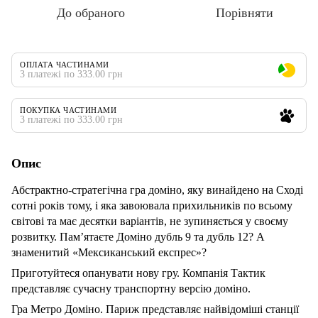
До обраного
Порівняти
ОПЛАТА ЧАСТИНАМИ
3 платежі по 333.00 грн
ПОКУПКА ЧАСТИНАМИ
3 платежі по 333.00 грн
Опис
Абстрактно-стратегічна гра доміно, яку винайдено на Сході
сотні років тому, і яка завоювала прихильників по всьому
світові та має десятки варіантів, не зупиняється у своєму
розвитку. Пам’ятаєте Доміно дубль 9 та дубль 12? А
знаменитий «Мексиканський експрес»?
Приготуйтеся опанувати нову гру. Компанія Тактик
представляє сучасну транспортну версію доміно.
Гра Метро Доміно. Париж представляє найвідоміші станції