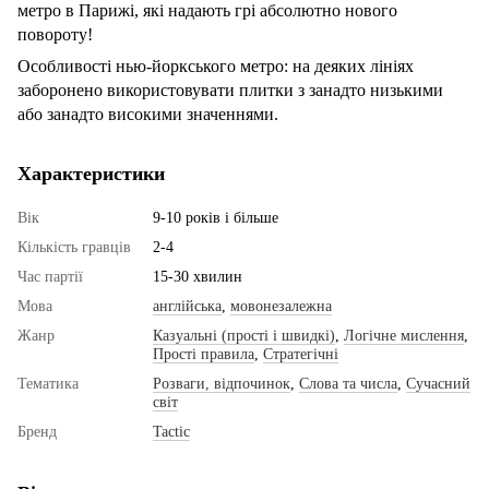
метро в Парижі, які надають грі абсолютно нового
повороту!
Особливості нью-йоркського метро: на деяких лініях
заборонено використовувати плитки з занадто низькими
або занадто високими значеннями.
Характеристики
Вік
9-10 років і більше
Кількість гравців
2-4
Час партії
15-30 хвилин
Мова
англійська
,
мовонезалежна
Жанр
Казуальні (прості і швидкі)
,
Логічне мислення
,
Прості правила
,
Стратегічні
Тематика
Розваги, відпочинок
,
Слова та числа
,
Сучасний
світ
Бренд
Tactic