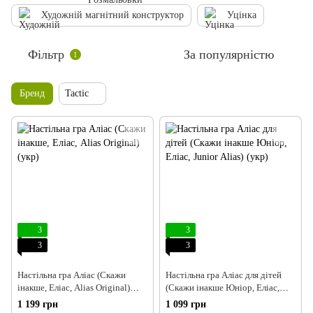
Художній магнітний конструктор
Уцінка
Фільтр
За популярністю
1
Бренд
Tactic
3
3
3
3
Настільна гра Аліас (Скажи
Настільна гра Аліас для дітей
інакше, Еліас, Alias Original)
(Скажи інакше Юніор, Еліас,
(укр)
Junior Alias) (укр)
1 199 грн
1 099 грн