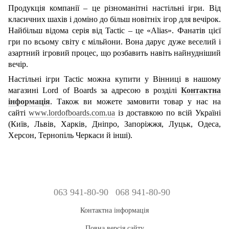
Продукція компанії – це різноманітні настільні ігри. Від
класичних шахів і доміно до більш новітніх ігор для вечірок.
Найбільш відома серія від Tactic – це «Alias». Фанатів цієї
гри по всьому світу є мільйони. Вона дарує дуже веселий і
азартний ігровий процес, що розбавить навіть найнудніший
вечір.
Настільні ігри Tactic можна купити у Вінниці в нашому
магазині Lord of Boards за адресою в розділі
Контактна
інформація
. Також ви можете замовити товар у нас на
сайті
www.lordofboards.com.ua
із доставкою по всій Україні
(Київ, Львів, Харків, Дніпро, Запоріжжя, Луцьк, Одеса,
Херсон, Тернопіль Черкаси й інші).
063 941-80-90
068 941-80-90
Контактна інформація
Повна версія сайту