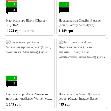
3
3
3
3
Настільна гра Шахи (Chess) -
Настільна гра Сімейний Аліас
УЦІНКА
(Еліас, Family Alias) (укр)
1 274 грн
1 149 грн
1 499 грн
3
3
Настільна гра Аліас. Чоловіки
Настільна гра Аліас. Дорожня
проти жінок (Еліас, Women vs.
версія (Скажи Інакше, Еліас,
Men Alias) (укр)
Аліас компактний, Alias travel)
1 149 грн
449 грн
(укр)