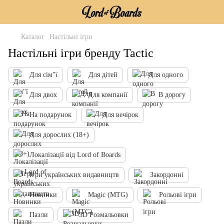
Каталог
Настільні ігри
Настільні ігри бренду Tactic
Для сім"ї
Для дітей
Для одного
Для двох
Для компанії
В дорогу
На подарунок
Для вечірок
Для дорослих (18+)
Локалізації від Lord of Boards
Ігри українських видавництв
Закордонні
Новинки
Magic (MTG)
Рольові ігри
Пазли
3D Розмальовки