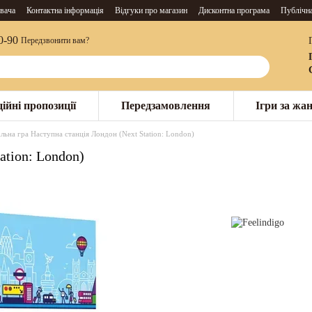
вача
Контактна інформація
Відгуки про магазин
Дисконтна програма
Публічн
0-90
Передзвонити вам?
ійні пропозиції
Передзамовлення
Ігри за жа
ільна гра Наступна станція Лондон (Next Station: London)
ation: London)