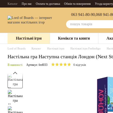
Перейти до основного контенту
Каталог
Про нас
Оплата та доставка
Обмін та повернення
Угода користу
063 941-80-90,
068 941-8
Настільні ігри
Комікси та книги
Акц
Lord of Boards
Каталог
Настільні ігри
Настільні ігри Feelindigo
Наст
Настільна гра Наступна станція Лондон (Next St
В наявності
Артикул: feel033
6 відгуків