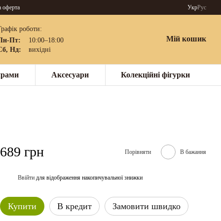
а оферта
Укр
Рус
Графік роботи:
Мій кошик
Пн-Пт:
10:00–18:00
Сб, Нд:
вихідні
нрами
Аксесуари
Колекційні фігурки
689 грн
Порівняти
В бажання
Ввійти
для відображення накопичувальної знижки
%
Купити
В кредит
Замовити швидко