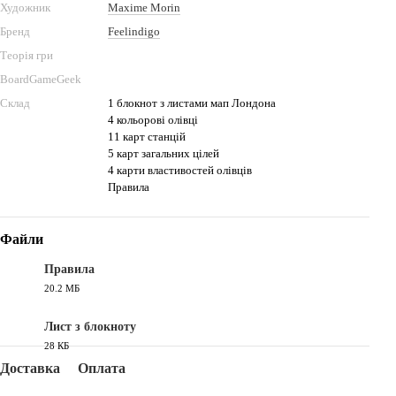
Художник
Maxime Morin
Бренд
Feelindigo
Теорія гри
BoardGameGeek
Склад
1 блокнот з листами мап Лондона
4 кольорові олівці
11 карт станцій
5 карт загальних цілей
4 карти властивостей олівців
Правила
Файли
Правила
20.2 МБ
PDF
Лист з блокноту
28 КБ
PDF
Доставка
Оплата