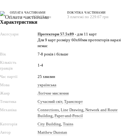
ОПЛАТА ЧАСТИНАМИ
ПОКУПКА ЧАСТИНАМИ
3 платежі по 229.67 грн
3 платежі по 229.67 грн
Характеристики
Аксесуари
Протектори 57.5x89
- для 11 карт
Для 9 карт розміру 60х60мм протекторів наразі
немає
Вік
7-8 років і більше
Кількість
1-4
гравців
Час партії
25 хвилин
Мова
українська
Жанр
Логічне мислення
Тематика
Сучасний світ
,
Транспорт
Механіка
Connections
,
Line Drawing
,
Network and Route
Building
,
Paper-and-Pencil
Категорія
City Building
,
Trains
Автор
Matthew Dunstan