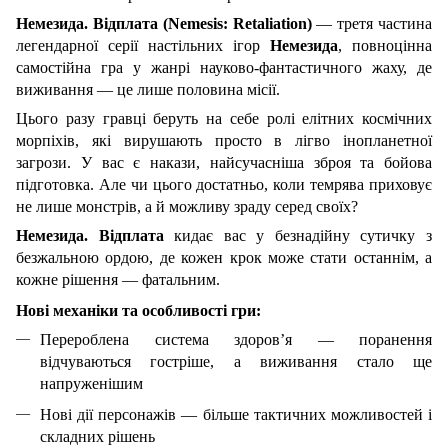
Немезида. Відплата (Nemesis: Retaliation)
— третя частина
легендарної серії настільних ігор
Немезида
, повноцінна
самостійна гра у жанрі науково-фантастичного жаху, де
виживання — це лише половина місії.
Цього разу гравці беруть на себе ролі елітних космічних
морпіхів, які вирушають просто в лігво інопланетної
загрози. У вас є накази, найсучасніша зброя та бойова
підготовка. Але чи цього достатньо, коли темрява приховує
не лише монстрів, а й можливу зраду серед своїх?
Немезида. Відплата
кидає вас у безнадійну сутичку з
безжальною ордою, де кожен крок може стати останнім, а
кожне рішення — фатальним.
Нові механіки та особливості гри:
Перероблена система здоров’я — поранення
відчуваються гостріше, а виживання стало ще
напруженішим
Нові дії персонажів — більше тактичних можливостей і
складних рішень