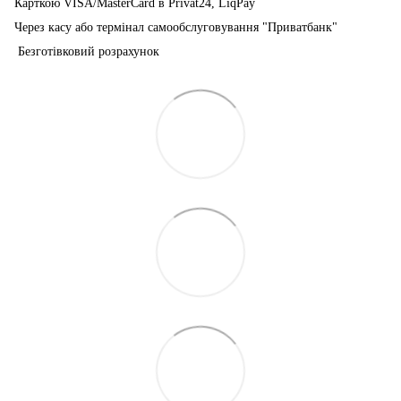
Карткою VISA/MasterCard в Рrivat24, LiqPay
Через касу або термінал самообслуговування "Приватбанк"
Безготівковий розрахунок