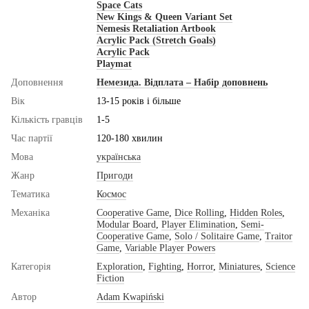
Space Cats
New Kings & Queen Variant Set
Nemesis Retaliation Artbook
Acrylic Pack (Stretch Goals)
Acrylic Pack
Playmat
Доповнення
Немезида. Відплата – Набір доповнень
Вік
13-15 років і більше
Кількість гравців
1-5
Час партії
120-180 хвилин
Мова
українська
Жанр
Пригоди
Тематика
Космос
Механіка
Cooperative Game
,
Dice Rolling
,
Hidden Roles
,
Modular Board
,
Player Elimination
,
Semi-
Cooperative Game
,
Solo / Solitaire Game
,
Traitor
Game
,
Variable Player Powers
Категорія
Exploration
,
Fighting
,
Horror
,
Miniatures
,
Science
Fiction
Автор
Adam Kwapiński