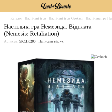
Каталог
Настільні ігри
Настільні ігри Geekach
Настільна гра Нем
Настільна гра Немезида. Відплата
(Nemesis: Retaliation)
Артикул:
GKCH0280
Написати відгук