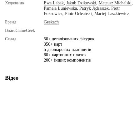
Художник
Ewa Labak
,
Jakub Dzikowski
,
Mateusz Michalski
,
Pamela Łuniewska
,
Patryk Jędraszek
,
Piotr
Foksowicz
,
Piotr Orleański
,
Maciej Laszkiewicz
Бренд
Geekach
BoardGameGeek
Склад
50+ деталізованих фігурок
350+ карт
5 двошарових планшетів
60+ картонних плиток
200+ інших компонентів
Відео