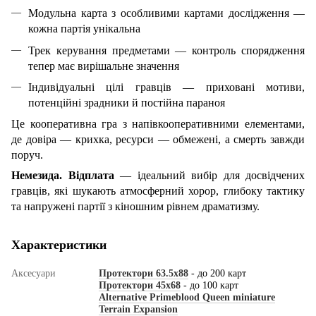
Модульна карта з особливими картами дослідження —
кожна партія унікальна
Трек керування предметами — контроль спорядження
тепер має вирішальне значення
Індивідуальні цілі гравців — приховані мотиви,
потенційні зрадники й постійна параноя
Це кооперативна гра з напівкооперативними елементами,
де довіра — крихка, ресурси — обмежені, а смерть завжди
поруч.
Немезида. Відплата
— ідеальний вибір для досвідчених
гравців, які шукають атмосферний хорор, глибоку тактику
та напружені партії з кіношним рівнем драматизму.
Характеристики
Аксесуари
Протектори 63.5x88
- до 200 карт
Протектори 45x68
- до 100 карт
Alternative Primeblood Queen miniature
Terrain Expansion