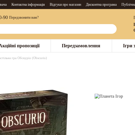
вача
Контактна інформація
Відгуки про магазин
Дисконтна програма
Публічн
0-90
Передзвонити вам?
Акційні пропозиції
Передзамовлення
Ігри 
стільна гра Обскуріо (Obscurio)