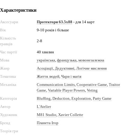
Характеристики
Аксесуари
Протектори 63.5x88
- для 14 карт
Вік
9-10 років і більше
Кількість
2-8
гравців
Час партії
40 хвилин
Мова
українська
,
французька
,
мовонезалежна
Жанр
Асоціації
,
Дедуктивні
,
Логічне мислення
Тематика
Життя людей
,
Чари і магія
Механіка
Communication Limits
,
Cooperative Game
,
Traitor
Game
,
Variable Player Powers
,
Voting
Категорія
Bluffing
,
Deduction
,
Exploration
,
Party Game
Автор
L'Atelier
Художник
M81 Studio
,
Xavier Collette
Бренд
Планета Ігор
Теорія гри