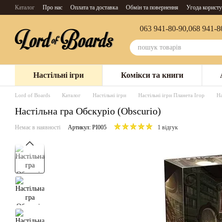
Перейти до основного контенту
Каталог
Про нас
Оплата та доставка
Обмін та повернення
Угода користу
063 941-80-90,
068 941-8
Настільні ігри
Комікси та книги
Lord of Boards
Каталог
Настільні ігри
Настільні ігри Планета Ігор
На
Настільна гра Обскуріо (Obscurio)
Немає в наявності
Артикул: PI005
1 відгук