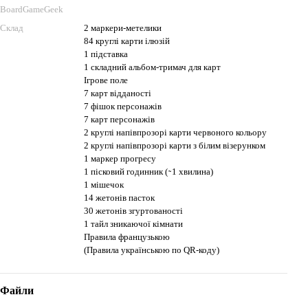
BoardGameGeek
Склад
2 маркери-метелики
84 круглі карти ілюзій
1 підставка
1 складний альбом-тримач для карт
Ігрове поле
7 карт відданості
7 фішок персонажів
7 карт персонажів
2 круглі напівпрозорі карти червоного кольору
2 круглі напівпрозорі карти з білим візерунком
1 маркер прогресу
1 пісковий годинник ( ̴ 1 хвилина)
1 мішечок
14 жетонів пасток
30 жетонів згуртованості
1 тайл зникаючої кімнати
Правила французькою
(Правила українською по QR-коду)
Файли