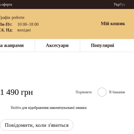
а оферта
Укр
Рус
Графік роботи:
Мій кошик
Пн-Пт:
10:00–18:00
Сб, Нд:
вихідні
за жанрами
Аксесуари
Популярні
1 490 грн
Порівняти
В бажання
Ввійти
для відображення накопичувальної знижки
%
Повідомити, коли з'явиться