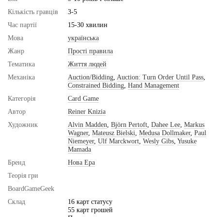
Кількість гравців
3-5
Час партії
15-30 хвилин
Мова
українська
Жанр
Прості правила
Тематика
Життя людей
Механіка
Auction/Bidding
,
Auction: Turn Order Until Pass
,
Constrained Bidding
,
Hand Management
Категорія
Card Game
Автор
Reiner Knizia
Художник
Alvin Madden
,
Björn Pertoft
,
Dahee Lee
,
Markus
Wagner
,
Mateusz Bielski
,
Medusa Dollmaker
,
Paul
Niemeyer
,
Ulf Marckwort
,
Wesly Gibs
,
Yusuke
Mamada
Бренд
Нова Ера
Теорія гри
BoardGameGeek
Склад
16 карт статусу
55 карт грошей