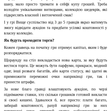
шану, мало просто тримати в сейфі купу грошей. Треба
володіти унікальними витворами, колекцією шедеврів, які
підкреслять власний і витончений смак!
І у грі Вище суспільство від 3 до 5 гравців якраз матимуть
змогу відвідати аукціон та придбати усілякі коштовності у
власну колекцію.
Як будуть проходити торги?
Кожен гравець на початку гри отримує капітал, яким і буде
розпоряджатися.
Щораунду на стіл викладається нова карта, за яку будуть
вестися торги. Це можуть бути парфуми, прикраси, модний
одяг, інші розваги багатіїв, або карти статусу, які здатні як
примножити переможні очки наприкінці гри, так і
принести штрафи.
За нове благо гравці влаштовують аукціон, по черзі
піднімаючи ставки, хто скільки грошиків готовий викласти
зі своєї кишені. Здавалося б, все просто: плати багато,
забирай коштовності, рахуй наприкінці гри за них
переможні очки, отримуй статус найзаможнішої та