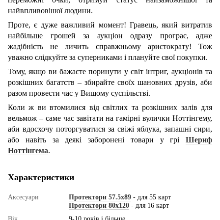
найвпливовішої людини.
Проте, є дуже важливий момент! Гравець, який витратив
найбільше грошей за аукціон одразу програє, адже
жадібність не личить справжньому аристократу! Тож
уважно слідкуйте за суперниками і плануйте свої покупки.
Тому, якщо ви бажаєте поринути у світ інтриг, аукціонів та
розкішних багатств – збирайте своїх шановних друзів, аби
разом провести час у Вищому суспільстві.
Коли ж ви втомилися від світлих та розкішних залів для
вельмож – саме час завітати на гамірні вулички Ноттінгему,
аби вдосхочу поторгуватися за свіжі яблука, запашні сири,
або навіть за деякі заборонені товари у грі
Шериф
Ноттінгема
.
Характеристики
Аксесуари
Протектори 57.5x89
- для 55 карт
Протектори 80x120
- для 16 карт
Вік
9-10 років і більше