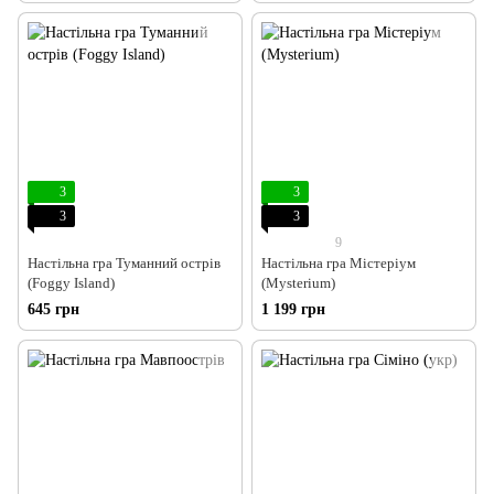
3
3
3
3
9
Настільна гра Туманний острів
Настільна гра Містеріум
(Foggy Island)
(Mysterium)
645 грн
1 199 грн