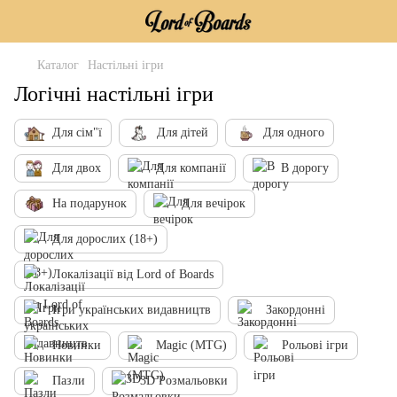
Каталог
Настільні ігри
Логічні настільні ігри
Для сім"ї
Для дітей
Для одного
Для двох
Для компанії
В дорогу
На подарунок
Для вечірок
Для дорослих (18+)
Локалізації від Lord of Boards
Ігри українських видавництв
Закордонні
Новинки
Magic (MTG)
Рольові ігри
Пазли
3D Розмальовки