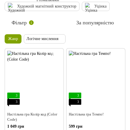
Художній магнітний конструктор
Уцінка
Фільтр
За популярністю
1
Жанр
Логічне мислення
3
3
3
3
Настільна гра Колір код (Color
Настільна гра Темпо!
Code)
1 049 грн
599 грн