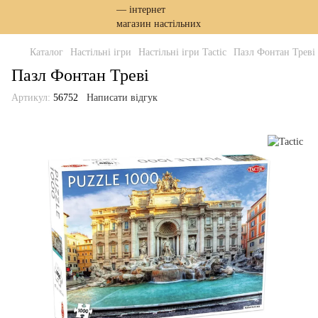
Каталог
Настільні ігри
Настільні ігри Tactic
Пазл Фонтан Треві
Пазл Фонтан Треві
Артикул:
56752
Написати відгук