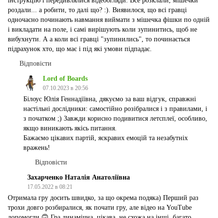
інструкцію і передивлялися відеоогляди. Все розклали, мішечки
роздали... а робити, то далі що? :). Виявилося, що всі гравці
одночасно починають навмання виймати з мішечка фішки по одній
і викладати на поле, і самі вирішують коли зупинитись, щоб не
вибухнути. А а коли всі гравці "зупинились", то починається
підрахунок хто, що має і під які умови підпадає.
Відповісти
Lord of Boards
07.10.2023 в 20:56
Білоус Юлія Геннадіївна, дякуємо за ваш відгук, справжні
настільні дослідники: самостійно розібралися і з правилами, і
з початком ;) Завжди корисно подивитися летсплеї, особливо,
якщо виникають якісь питання.
Бажаємо цікавих партій, яскравих емоцій та незабутніх
вражень!
Відповісти
Захарченко Наталія Анатоліївна
17.05.2022 в 08:21
Отримала гру досить швидко, за що окрема подяка) Перший раз
трохи довго розбиралися, як почати гру, але відео на YouTube
допомогли 🙃 Гра динамічна, цікава, не схожа на інші, багато