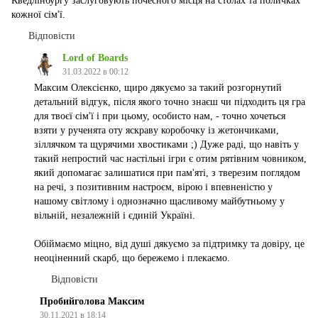
Кведлінбургу заслуговують почесного місця на столах та поличках
кожної сім'ї.
Відповісти
Lord of Boards
31.03.2022 в 00:12
Максим Олексієнко, щиро дякуємо за такий розгорнутий
детальний відгук, після якого точно знаєш чи підходить ця гра
для твоєї сім'ї і при цьому, особисто нам, - точно хочеться
взяти у рученята оту яскраву коробочку із жетончиками,
зіллячком та щурячими хвостиками ;) Дуже раді, що навіть у
такий непростий час настільні ігри є отим рятівним човником,
який допомагає залишатися при пам'яті, з тверезим поглядом
на речі, з позитивним настроєм, вірою і впевненістю у
нашому світлому і однозначно щасливому майбутньому у
вільній, незалежній і єдиній Україні.
Обіймаємо міцно, від душі дякуємо за підтримку та довіру, це
неоціненний скарб, що бережемо і плекаємо.
Відповісти
Пробийголова Максим
30.11.2021 в 18:14