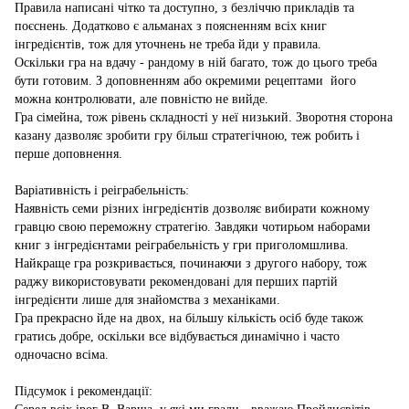
Правила написані чітко та доступно, з безліччю прикладів та
поєснень. Додатково є альманах з поясненням всіх книг
інгредієнтів, тож для уточнень не треба йди у правила.
Оскільки гра на вдачу - рандому в ній багато, тож до цього треба
бути готовим. З доповненням або окремими рецептами його
можна контролювати, але повністю не вийде.
Гра сімейна, тож рівень складності у неї низький. Зворотня сторона
казану дазволяє зробити гру більш стратегічною, теж робить і
перше доповнення.
Варіативність і реіграбельність:
Наявність семи різних інгредієнтів дозволяє вибирати кожному
гравцю свою переможну стратегію. Завдяки чотирьом наборами
книг з інгредієнтами реіграбельність у гри приголомшлива.
Найкраще гра розкривається, починаючи з другого набору, тож
раджу використовувати рекомендовані для перших партій
інгредієнти лише для знайомства з механіками.
Гра прекрасно йде на двох, на більшу кількість осіб буде також
гратись добре, оскільки все відбувається динамічно і часто
одночасно всіма.
Підсумок і рекомендації: