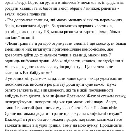
органайзер). Варто загрузити в мішечок 9 початкових інгрідієнтів,
роздати казанці та їх базовий вміст, обрати 7 книжок рецептів -
вуаля, можна починати
- Гра допомагає гравцям, які мають меньшу кількість переможних
балів, наздогнати лідерів. За допомогою щурячих хвостиків,
розміщених по треку ПБ, можна розпочати варити зілля з більш
вигідної позиції
- Люди грають в ігри щоб отримувати емоції. І що може бути більш
емоційним ніж витягнути приголомшливе комбо-вомбо, яке
дозволить дійти до фінальної точки в казанці, маючи вже 7
одиниць вибухової трави. Або ж підірвати казанок, не здобувши з
мішечка жодного кольоровогу інгридієнту... Ця гра точно не
залишить Вас байдужими!
З умовних мінусів можна назвати лише один - якщо удача вам не
посміхнеться, високого результату досягнути буде важко. Дуже
багато залежить від випадковості, які та в якій послідовності
вийдуть інгрідієнти. Але як фанат Древнього Жаху зі стажем скажу,
непередбачувані повороти під час гри мають свій шарм. Азарт,
емоції та чистий фан - ось чому я особисто обрав Пройдисвітів.
Єдине що можна додати - гра не провокує на конфліктні ситуації.
Взаємодії в грі не багато - кожен працює над своїм казанком і все
залежить лише від удачі гравця. Тому на мою думку, Пройдисвіти