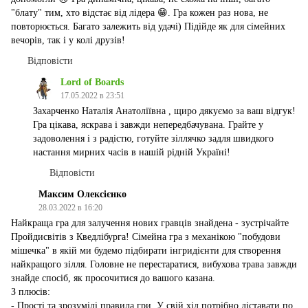
"блату" тим, хто відстає від лідера 😁. Гра кожен раз нова, не
повторюється. Багато залежить від удачі) Підійде як для сімейних
вечорів, так і у колі друзів!
Відповісти
Lord of Boards
17.05.2022 в 23:51
Захарченко Наталія Анатоліївна , щиро дякуємо за ваш відгук!
Гра цікава, яскрава і завжди непередбачувана. Грайте у
задоволення і з радістю, готуйте зіллячко задля швидкого
настання мирних часів в нашій рідній Україні!
Відповісти
Максим Олексієнко
28.03.2022 в 16:20
Найкраща гра для залучення нових гравців знайдена - зустрічайте
Пройдисвітів з Кведлібурга! Сімейна гра з механікою "побудови
мішечка" в якій ми будемо підбирати інгридієнти для створення
найкращого зілля. Головне не перестаратися, вибухова трава завжди
знайде спосіб, як просочитися до вашого казана.
З плюсів:
- Прості та зрозумілі правила гри. У свій хід потрібно діставати по