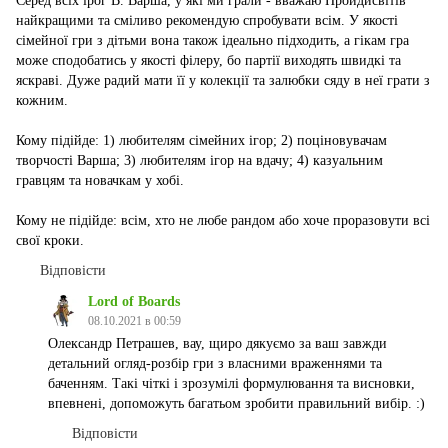
Серед всіх ірог В. Варша, у які ми грали - вважаю Пройдисвітів
найкращими та сміливо рекомендую спробувати всім. У якості
сімейної гри з дітьми вона також ідеально підходить, а гікам гра
може сподобатись у якості філеру, бо партії виходять швидкі та
яскраві. Дуже радий мати її у колекції та залюбки сяду в неї грати з
кожним.
Кому підійде: 1) любителям сімейних ігор; 2) поціновувачам
творчості Варша; 3) любителям ігор на вдачу; 4) казуальним
гравцям та новачкам у хобі.
Кому не підійде: всім, хто не любе рандом або хоче проразовути всі
свої кроки.
Відповісти
Lord of Boards
08.10.2021 в 00:59
Олександр Петрашев, вау, щиро дякуємо за ваш завжди
детальний огляд-розбір гри з власними враженнями та
баченням. Такі чіткі і зрозумілі формулювання та висновки,
впевнені, допоможуть багатьом зробити правильний вибір. :)
Відповісти