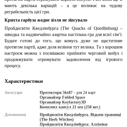
мають декілька варіацій – а це впливає на чудову
реграбельність цієї гри.
Крихта гарбуза жодне зілля не зіпсувало
Пройдисвіти Кведлінбурга (The Quacks of Quedlinburg) –
швидка та надзвичайно азартна настільна гра для всієї сім’ї.
Будьте готові до того, що комусь дуже не щаститиме
протягом партії, адже доля везіння тут велика. Та з хорошим
настроєм можна з посмішкою прийняти черговий вибух і
продовжувати отримувати задоволення від ігрового
процесу.
Характеристики
Аксесуари
Протектори 56x87
- для 24 карт
Органайзер Folded Space
Органайзер Keyfactory3D
Комплект капсул 21 мм (250 шт.)
Доповнення
Пройдисвіти Кведлінбурга. Відьми-травниці
(The Herb Witches)
Пройдисвіти Кведлінбурга: Алхіміки