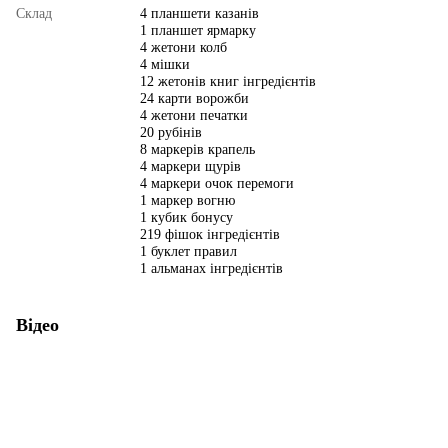
Склад
4 планшети казанів
1 планшет ярмарку
4 жетони колб
4 мішки
12 жетонів книг інгредієнтів
24 карти ворожби
4 жетони печатки
20 рубінів
8 маркерів крапель
4 маркери щурів
4 маркери очок перемоги
1 маркер вогню
1 кубик бонусу
219 фішок інгредієнтів
1 буклет правил
1 альманах інгредієнтів
Відео