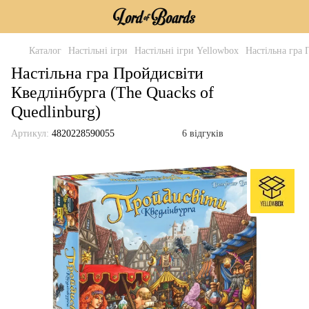
Каталог
Настільні ігри
Настільні ігри Yellowbox
Настільна гра 
Настільна гра Пройдисвіти
Кведлінбурга (The Quacks of
Quedlinburg)
Артикул:
4820228590055
6 відгуків