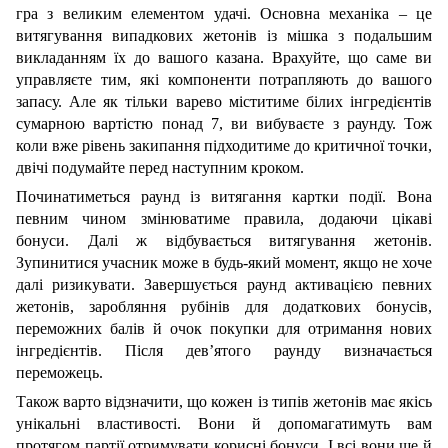
гра з великим елементом удачі. Основна механіка – це
витягування випадкових жетонів із мішка з подальшим
викладанням їх до вашого казана. Врахуйте, що саме ви
управляєте тим, які компоненти потрапляють до вашого
запасу. Але як тільки варево міститиме білих інгредієнтів
сумарною вартістю понад 7, ви вибуваєте з раунду. Тож
коли вже рівень закипання підходитиме до критичної точки,
двічі подумайте перед наступним кроком.
Починатиметься раунд із витягання картки події. Вона
певним чином змінюватиме правила, додаючи цікаві
бонуси. Далі ж відбувається витягування жетонів.
Зупинитися учасник може в будь-який момент, якщо не хоче
далі ризикувати. Завершується раунд активацією певних
жетонів, заробляння рубінів для додаткових бонусів,
переможних балів й очок покупки для отримання нових
інгредієнтів. Після дев’ятого раунду визначається
переможець.
Також варто відзначити, що кожен із типів жетонів має якісь
унікальні властивості. Вони й допомагатимуть вам
протягом партії отримувати корисні бонуси. І всі вони ще й