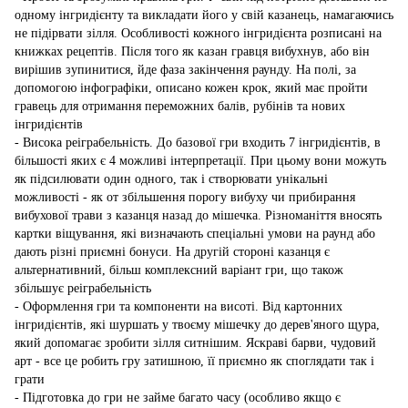
одному інгридієнту та викладати його у свій казанець, намагаючись
не підірвати зілля. Особливості кожного інгридієнта розписані на
книжках рецептів. Після того як казан гравця вибухнув, або він
вирішив зупинитися, йде фаза закінчення раунду. На полі, за
допомогою інфографіки, описано кожен крок, який має пройти
гравець для отримання переможних балів, рубінів та нових
інгридієнтів
- Висока реіграбельність. До базової гри входить 7 інгридієнтів, в
більшості яких є 4 можливі інтерпретації. При цьому вони можуть
як підсилювати один одного, так і створювати унікальні
можливості - як от збільшення порогу вибуху чи прибирання
вибухової трави з казанця назад до мішечка. Різноманіття вносять
картки віщування, які визначають спеціальні умови на раунд або
дають різні приємні бонуси. На другій стороні казанця є
альтернативний, більш комплексний варіант гри, що також
збільшує реіграбельність
- Оформлення гри та компоненти на висоті. Від картонних
інгридієнтів, які шуршать у твоєму мішечку до дерев'яного щура,
який допомагає зробити зілля ситнішим. Яскраві барви, чудовий
арт - все це робить гру затишною, її приємно як споглядати так і
грати
- Підготовка до гри не займе багато часу (особливо якщо є