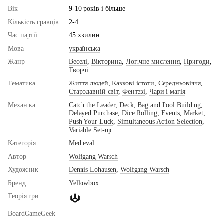
Вік
9-10 років і більше
Кількість гравців
2-4
Час партії
45 хвилин
Мова
українська
Жанр
Веселі
,
Вікторина
,
Логічне мислення
,
Пригоди
,
Творчі
Тематика
Життя людей
,
Казкові істоти
,
Середньовіччя
,
Стародавній світ
,
Фентезі
,
Чари і магія
Механіка
Catch the Leader
,
Deck, Bag and Pool Building
,
Delayed Purchase
,
Dice Rolling
,
Events
,
Market
,
Push Your Luck
,
Simultaneous Action Selection
,
Variable Set-up
Категорія
Medieval
Автор
Wolfgang Warsch
Художник
Dennis Lohausen
,
Wolfgang Warsch
Бренд
Yellowbox
Теорія гри
BoardGameGeek