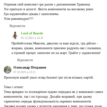
Отримав свій комплект гри разом з доповненням Травниці.
Усе приїхало в цілості. Якість компонентів на високому рівні.
Гра надзвичайно цікава і захоплююча.
Усім рекомендую!!!!
Відповісти
Lord of Boards
01.12.2021 в 14:31
Пробийголова Максим, дякуємо за ваш відгук, гра дійсно -
яскрава, цікава, компоненти приємно радують око і пальчики,
а ігровий процес захоплює не на жарт. Грайте у задоволення!
Відповісти
Олександр Петрашев
07.10.2021 в 23:21
Пропоную вашій увазі огляд базової гри після кількох партій.
Тема і сетинг:
Тема ярмарки та зіллєваріння чудово передана як у виконанні самих
компонентів, так і по ігроладу. Дизайн яскравий, при цьому
гармонічно передає функціональність окремих компонентів.
Завдяки всьому цьому є відчуття занурення у тему, що тільки додає