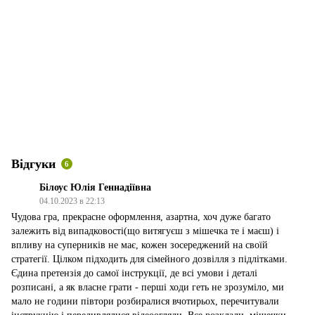
Відгуки
6
Білоус Юлія Геннадіївна
04.10.2023 в 22:13
Чудова гра, прекрасне оформлення, азартна, хоч дуже багато
залежить від випадковості(що витягуєш з мішечка те і маєш) і
впливу на суперників не має, кожен зосереджений на своїй
стратегії. Цілком підходить для сімейного дозвілля з підлітками.
Єдина претензія до самої інструкції, де всі умови і деталі
розписані, а як власне грати - перші ходи геть не зрозуміло, ми
мало не години півтори розбиралися вчотирьох, перечитували