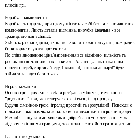
плюсів грі.
Коробка і компоненти:
Коробка стандартна, при цьому містить у собі безліч різноманітних
компонентів. Якість деталів відмінна, вирубка ідеальна - все
традиційно для Schmidt.
Якість карт стандартна, як на мене вони трохи тонкуваті, тож радив
би використовувати протектори.
По співвідношенню ціна/наповнення все відмінно: кількість та
різноманіття компонентів на висоті. Але ця гра, як ніака інша
просто потребує органайзеру, інакше підготовка до партії буде
займати занадто багато часу.
Игрові механіки:
Основа гри - push your luck та розбудова мішечка; саме вони є
"родзинкою" гри, яка генерує яскраві емоції від процесу.
Будучи сімейною грою, ігролад простий та зрозумілий. Повсюди є
підказки, тож новачкам легко засвоїти механіки та ігровий процес.
Механіка з щурячими хвостами добре балансує відставання між
лідером та іншими гравцями, тож можна спокійно грати ж дітьми.
Баланс і модульность: