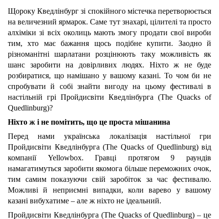
Щороку Кведлінбург зі спокійного містечка перетворюється
на величезний ярмарок. Саме тут знахарі, цілителі та просто
алхіміки зі всіх околиць мають змогу продати свої вироби
тим, хто має бажання щось подібне купити. Заодно й
різноманітні шарлатани розцінюють таку можливість як
шанс заробити на довірливих людях. Ніхто ж не буде
розбиратися, що намішано у вашому казані. То чом би не
спробувати й собі знайти вигоду на цьому фестивалі в
настільній грі Пройдисвіти Кведлінбурга (The Quacks of
Quedlinburg)
?
Ніхто ж і не помітить, що це проста мішанина
Перед нами українська локалізація настільної гри
Пройдисвіти Кведлінбурга (The Quacks of Quedlinburg) від
компанії Yellowbox. Гравці протягом 9 раундів
намагатимуться заробити якомога більше переможних очок,
тим самим показуючи свій заробіток за час фестивалю.
Можливі й неприємні випадки, коли варево у вашому
казані вибухатиме – але ж ніхто не ідеальний.
Пройдисвіти Кведлінбурга (The Quacks of Quedlinburg) – це