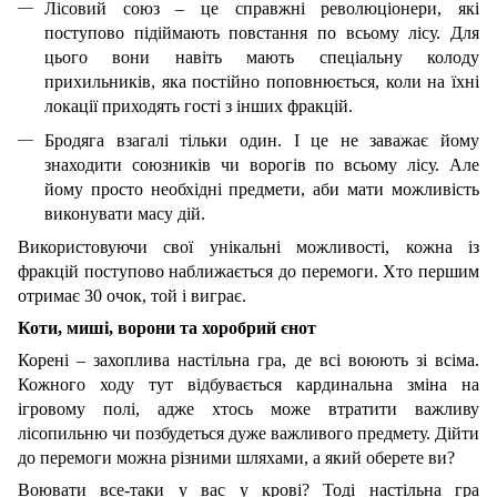
Лісовий союз – це справжні революціонери, які
поступово підіймають повстання по всьому лісу. Для
цього вони навіть мають спеціальну колоду
прихильників, яка постійно поповнюється, коли на їхні
локації приходять гості з інших фракцій.
Бродяга взагалі тільки один. І це не заважає йому
знаходити союзників чи ворогів по всьому лісу. Але
йому просто необхідні предмети, аби мати можливість
виконувати масу дій.
Використовуючи свої унікальні можливості, кожна із
фракцій поступово наближається до перемоги. Хто першим
отримає 30 очок, той і виграє.
Коти, миші, ворони та хоробрий єнот
Корені – захоплива настільна гра, де всі воюють зі всіма.
Кожного ходу тут відбувається кардинальна зміна на
ігровому полі, адже хтось може втратити важливу
лісопильню чи позбудеться дуже важливого предмету. Дійти
до перемоги можна різними шляхами, а який оберете ви?
Воювати все-таки у вас у крові? Тоді настільна гра