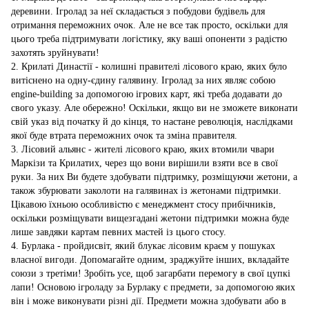
деревини. Ігролад за неї складається з побудови будівель для
отримання переможних очок. Але не все так просто, оскільки для
цього треба підтримувати логістику, яку ваші опоненти з радістю
захотять зруйнувати!
2. Крилаті Династії - колишні правителі лісового краю, яких було
витіснено на одну-єдину галявину. Ігролад за них являє собою
engine-building за допомогою ігрових карт, які треба додавати до
свого указу. Але обережно! Оскільки, якщо ви не зможете виконати
свій указ від початку й до кінця, то настане революція, наслідками
якої буде втрата переможних очок та зміна правителя.
3. Лісовий альянс - жителі лісового краю, яких втомили чвари
Маркізи та Крилатих, через що вони вирішили взяти все в свої
руки. За них Ви будете здобувати підтримку, розміщуючи жетони, а
також збурювати заколоти на галявинах із жетонами підтримки.
Цікавою їхньою особливістю є менеджмент стосу прибічників,
оскільки розміщувати вищезгадані жетони підтримки можна буде
лише завдяки картам певних мастей із цього стосу.
4. Бурлака - пройдисвіт, який блукає лісовим краєм у пошуках
власної вигоди. Допомагайте одним, зраджуйте інших, вкладайте
союзи з третіми! Зробіть усе, щоб загарбати перемогу в свої цупкі
лапи! Основою ігроладу за Бурлаку є предмети, за допомогою яких
він і може виконувати різні дії. Предмети можна здобувати або в