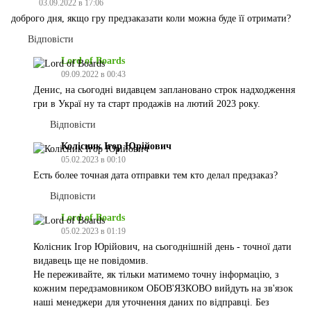
03.09.2022 в 17:06
доброго дня, якщо гру предзаказати коли можна буде її отримати?
Відповісти
Lord of Boards
09.09.2022 в 00:43
Денис, на сьогодні видавцем заплановано строк надходження
гри в Украї ну та старт продажів на лютий 2023 року.
Відповісти
Колісник Ігор Юрійович
05.02.2023 в 00:10
Есть более точная дата отправки тем кто делал предзаказ?
Відповісти
Lord of Boards
05.02.2023 в 01:19
Колісник Ігор Юрійович, на сьогоднішній день - точної дати
видавець ще не повідомив.
Не переживайте, як тільки матимемо точну інформацію, з
кожним передзамовником ОБОВ'ЯЗКОВО вийдуть на зв'язок
наші менеджери для уточнення даних по відправці. Без