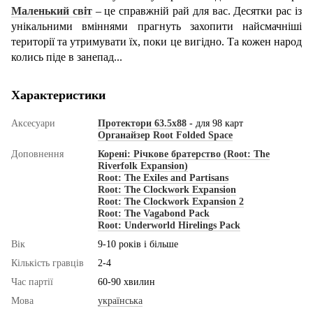
Маленький світ
– це справжній рай для вас. Десятки рас із
унікальними вміннями прагнуть захопити найсмачніші
території та утримувати їх, поки це вигідно. Та кожен народ
колись піде в занепад...
Характеристики
Аксесуари
Протектори 63.5x88
- для 98 карт
Органайзер Root Folded Space
Доповнення
Корені: Річкове братерство (Root: The
Riverfolk Expansion)
Root: The Exiles and Partisans
Root: The Clockwork Expansion
Root: The Clockwork Expansion 2
Root: The Vagabond Pack
Root: Underworld Hirelings Pack
Вік
9-10 років і більше
Кількість гравців
2-4
Час партії
60-90 хвилин
Мова
українська