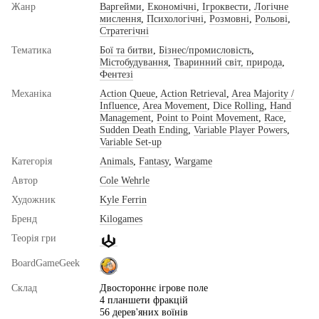
Жанр
Варгейми
,
Економічні
,
Ігроквести
,
Логічне
мислення
,
Психологічні
,
Розмовні
,
Рольові
,
Стратегічні
Тематика
Бої та битви
,
Бізнес/промисловість
,
Містобудування
,
Тваринний світ, природа
,
Фентезі
Механіка
Action Queue
,
Action Retrieval
,
Area Majority /
Influence
,
Area Movement
,
Dice Rolling
,
Hand
Management
,
Point to Point Movement
,
Race
,
Sudden Death Ending
,
Variable Player Powers
,
Variable Set-up
Категорія
Animals
,
Fantasy
,
Wargame
Автор
Cole Wehrle
Художник
Kyle Ferrin
Бренд
Kilogames
Теорія гри
BoardGameGeek
Склад
Двостороннє ігрове поле
4 планшети фракцій
56 дерев'яних воїнів