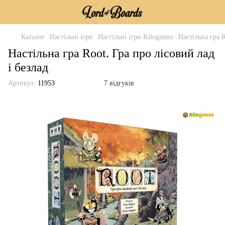
Каталог
Настільні ігри
Настільні ігри Kilogames
Настільна гра R
Настільна гра Root. Гра про лісовий лад
і безлад
Артикул:
11953
7 відгуків