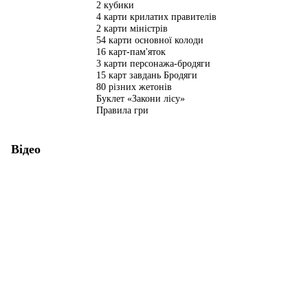
2 кубики
4 карти крилатих правителів
2 карти міністрів
54 карти основної колоди
16 карт-пам'яток
3 карти персонажа-бродяги
15 карт завдань Бродяги
80 різних жетонів
Буклет «Закони лісу»
Правила гри
Відео