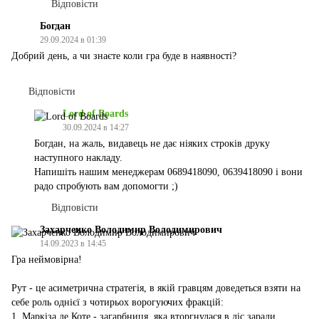
Відповісти
Богдан
29.09.2024 в 01:39
Добрий день, а чи знаєте коли гра буде в наявності?
Відповісти
Lord of Boards
30.09.2024 в 14:27
Богдан, на жаль, видавець не дає ніяких строків друку
наступного накладу.
Напишіть нашим менеджерам 0689418090, 0639418090 і вони
радо спробують вам допомогти ;)
Відповісти
Захарченко Володимир Володимирович
14.09.2023 в 14:45
Гра неймовірна!
Рут - це асиметрична стратегія, в якій гравцям доведеться взяти на
себе роль однієї з чотирьох ворогуючих фракцій:
1. Маркіза де Коте - загарбниця, яка вторгнулася в ліс заради