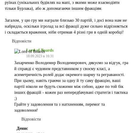
руїнах (унікальних будівлях на мапі, з якими може взаємодіяти
тільки Бурлака), або ж допомагаючи іншим фракціям.
Загалом, у цю гру ми награли близько 30 партій, і досі вона нам не
набридла, оскільки ігролад за всі фракції дуже сильно відрізняється
і складається враження, ніби отримав 4 різні гри в одній коробці!
Відповісти
Lord of Boards
18.09.2023 в 16:31
Захарченко Володимир Володимирович, дякуємо за відгук, гра
й справді є чудовим представником у своєму класі, а
асиметричність ролей додає окремого шарму та реграваності.
При цьому, навіть граючи за одну й ту саму фракцію, ваші
партії ніколи не будуть схожими між собою, адже по той бік
інших фракцій - кожен раз непередбачувані стратегія і тактика
;)
Грайте у задоволення та з натхненням, перемог та
задоволення!
Відповісти
Денис