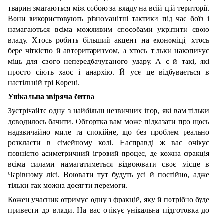
тварин змагаються між собою за владу на всій цій території.
Вони використовують різноманітні тактики під час боїв і
намагаються всіма можливим способами укріпити свою
владу. Хтось робить більший акцент на економіці, хтось
бере чіткістю й авторитаризмом, а хтось тільки накопичує
міць для свого непередбачуваного удару. А є й такі, які
просто сіють хаос і анархію. Й усе це відбувається в
настільній грі Корені.
Унікальна звіряча битва
Зустрічайте одну з найбільш незвичних ігор, які вам тільки
доводилось бачити. Обгортка вам може підказати про щось
надзвичайно миле та спокійне, що без проблем реально
розкласти в сімейному колі. Насправді ж вас очікує
повністю асиметричний ігровий процес, де кожна фракція
всіма силами намагатиметься відвоювати своє місце в
Чарівному лісі. Воювати тут будуть усі й постійно, адже
тільки так можна досягти перемоги.
Кожен учасник отримує одну з фракцій, яку й потрібно буде
привести до влади. На вас очікує унікальна підготовка до