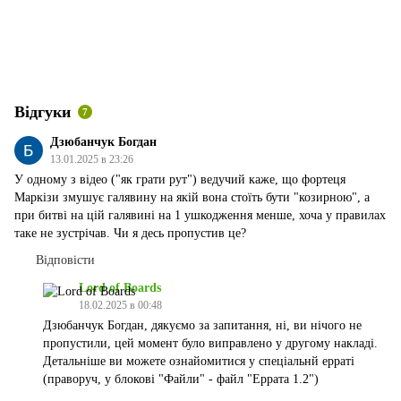
Відгуки
7
Дзюбанчук Богдан
13.01.2025 в 23:26
У одному з відео ("як грати рут") ведучий каже, що фортеця
Маркізи змушує галявину на якій вона стоїть бути "козирною", а
при битві на цій галявині на 1 ушкодження менше, хоча у правилах
таке не зустрічав. Чи я десь пропустив це?
Відповісти
Lord of Boards
18.02.2025 в 00:48
Дзюбанчук Богдан, дякуємо за запитання, ні, ви нічого не
пропустили, цей момент було виправлено у другому накладі.
Детальніше ви можете ознайомитися у спеціальнй ерраті
(праворуч, у блокові "Файли" - файл "Еррата 1.2")