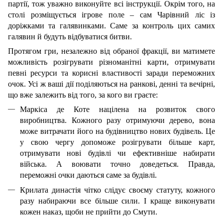
партії, тож уважно виконуйте всі інструкції. Окрім того, на
столі розміщується ігрове поле – сам Чарівний ліс із
доріжками та галявинками. Саме за контроль цих самих
галявин й будуть відбуватися битви.
Протягом гри, незалежно від обраної фракції, ви матимете
можливість розігрувати різноманітні карти, отримувати
певні ресурси та корисні властивості заради переможних
очок. Усі ж ваші дії поділяються на ранкові, денні та вечірні,
що вже залежить від того, за кого ви граєте:
Маркіса де Коте націлена на розвиток свого
виробництва. Кожного разу отримуючи дерево, вона
може витрачати його на будівництво нових будівель. Це
у свою чергу допоможе розігрувати більше карт,
отримувати нові будівлі чи ефективніше набирати
війська. А воювати точно доведеться. Правда,
переможні очки даються саме за будівлі.
Крилата династія чітко слідує своєму статуту, кожного
разу набираючи все більше сили. І краще виконувати
кожен наказ, щоби не прийти до Смути.