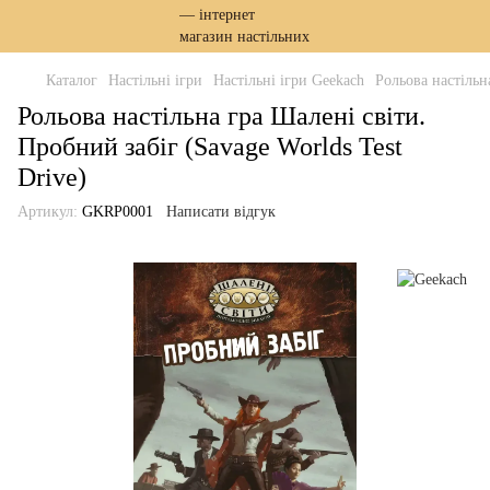
Каталог
Настільні ігри
Настільні ігри Geekach
Рольова настільн
Рольова настільна гра Шалені світи.
Пробний забіг (Savage Worlds Test
Drive)
Артикул:
GKRP0001
Написати відгук