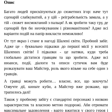
Опис
Багато людей прискіпуються до сюжетних ігор: наче тут
сценарій слабкуватий, а у цій - реіграбельність замала, а у
тій - сюжет висмоктаний з пальця! А як зробити таку гру, де
сценарій був би неочікуваним і різноманітним? Адже всі
варіанти подій на папір викласти неможливо!
От тут якраз і стане в нагоді Шалені світи. Пробний забіг.
Адже це - буквально підказки до першої місії у всесвіті
Шалених світів! І підказки - це натяки, куди треба
глобально дістатися гравцям та що зробити. Адже всі
нюанси, події, діалоги та описи сутичок вам буде
розказувати ваш Майстер, роль якого візьме на себе один з
гравців.
А гравці можуть робити… власне, все, що захочуть!
Озвучте дії, киньте куби, а Майстер вже розкаже, що
трапилось далі!
Також у пробному забігу є стандартні персонажі з низкою
характеристик та власною метою подорожі. Аби отримати
максимальне задоволення - варто вжитися у свого героя і