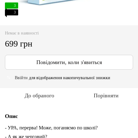
3
3
Немає в наявності
699 грн
Повідомити, коли з'явиться
Ввійти
для відображення накопичувальної знижки
%
До обраного
Порівняти
Опис
- УРА, перерва! Може, поганяємо по школі?
- А як же черговий?