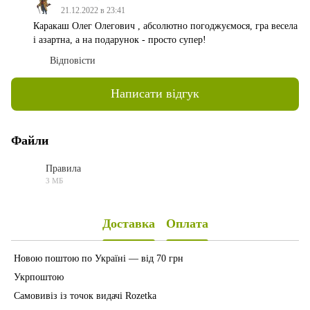
21.12.2022 в 23:41
Каракаш Олег Олегович , абсолютно погоджуємося, гра весела
і азартна, а на подарунок - просто супер!
Відповісти
Написати відгук
Файли
Правила
3 МБ
PDF
Доставка
Оплата
Новою поштою по Україні — від 70 грн
Укрпоштою
Самовивіз із точок видачі Rozetka