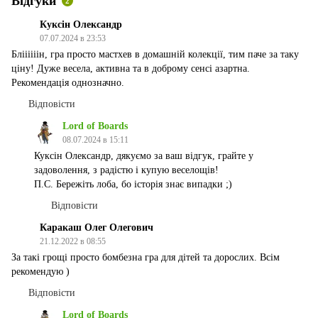
Відгуки
2
Куксін Олександр
07.07.2024 в 23:53
Бліііііін, гра просто мастхев в домашній колекції, тим паче за таку
ціну! Дуже весела, активна та в доброму сенсі азартна.
Рекомендація однозначно.
Відповісти
Lord of Boards
08.07.2024 в 15:11
Куксін Олександр, дякуємо за ваш відгук, грайте у
задоволення, з радістю і купую веселощів!
П.С. Бережіть лоба, бо історія знає випадки ;)
Відповісти
Каракаш Олег Олегович
21.12.2022 в 08:55
За такі грощі просто бомбезна гра для дітей та дорослих. Всім
рекомендую )
Відповісти
Lord of Boards