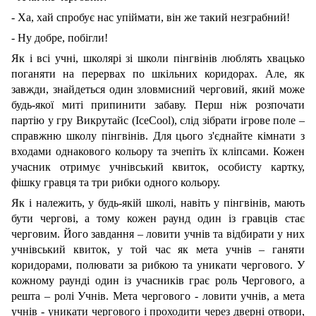
- Ха, хай спробує нас упіймати, він же такий незграбний!
- Ну добре, побігли!
Як і всі учні, школярі зі школи пінгвінів люблять хвацько
поганяти на перервах по шкільних коридорах. Але, як
завжди, знайдеться один зловмисний черговий, який може
будь-якої миті припинити забаву. Перш ніж розпочати
партію у гру Викрутайс (IceCool)
, слід зібрати ігрове поле –
справжню школу пінгвінів. Для цього з'єднайте кімнати з
входами однакового кольору та зчепіть їх кліпсами. Кожен
учасник отримує учнівський квиток, особисту картку,
фішку гравця та три рибки одного кольору.
Як і належить, у будь-якій школі, навіть у пінгвінів, мають
бути чергові, а тому кожен раунд один із гравців стає
черговим. Його завдання – ловити учнів та відбирати у них
учнівський квиток, у той час як мета учнів – ганяти
коридорами, полювати за рибкою та уникати чергового. У
кожному раунді один із учасників грає роль Чергового, а
решта – ролі Учнів. Мета чергового - ловити учнів, а мета
учнів - уникати чергового і проходити через дверні отвори,