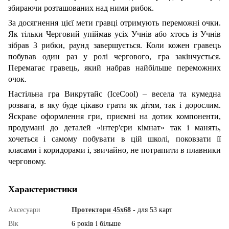
збираючи розташованих над ними рибок.
За досягнення цієї мети гравці отримують переможні очки.
Як тільки Черговий упіймав усіх Учнів або хтось із Учнів
зібрав 3 рибки, раунд завершується. Коли кожен гравець
побував один раз у ролі чергового, гра закінчується.
Перемагає гравець, який набрав найбільше переможних
очок.
Настільна гра Викрутайс (IceCool) – весела та кумедна
розвага, в яку буде цікаво грати як дітям, так і дорослим.
Яскраве оформлення гри, приємні на дотик компоненти,
продумані до деталей «інтер'єри кімнат» так і манять,
хочеться і самому побувати в цій школі, поковзати її
класами і коридорами і, звичайно, не потрапити в плавники
черговому.
Характеристики
Аксесуари
Протектори 45x68
- для 53 карт
Вік
6 років і більше