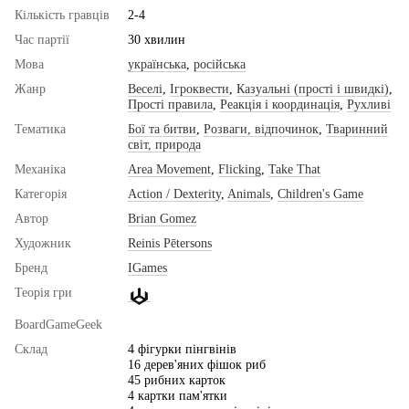
Кількість гравців
2-4
Час партії
30 хвилин
Мова
українська
,
російська
Жанр
Веселі
,
Ігроквести
,
Казуальні (прості і швидкі)
,
Прості правила
,
Реакція і координація
,
Рухливі
Тематика
Бої та битви
,
Розваги, відпочинок
,
Тваринний
світ, природа
Механіка
Area Movement
,
Flicking
,
Take That
Категорія
Action / Dexterity
,
Animals
,
Children's Game
Автор
Brian Gomez
Художник
Reinis Pētersons
Бренд
IGames
Теорія гри
BoardGameGeek
Склад
4 фігурки пінгвінів
16 дерев'яних фішок риб
45 рибних карток
4 картки пам'ятки