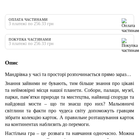
ОПЛАТА ЧАСТИНАМИ
3 платежі по 256.33 грн
ПОКУПКА ЧАСТИНАМИ
3 платежі по 256.33 грн
Опис
Мандрівка у часі та просторі розпочинається прямо зараз…
Знання зайвими не бувають, тим більше знання про цікаві
та неймовірні місця нашої планети. Собори, палаци, музеї,
парки, пам’ятки природи та мистецтва, найвищі споруди та
найдовші мости – що ти знаєш про них? Мальовничі
світлини та факти про чудеса світу допоможуть гравцям
зібрати колекцію карток. А правильне розташування карток
на континентах наблизить до перемоги.
Настільна гра – це розвага та навчання одночасно. Можна