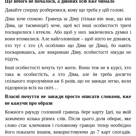
Ще нічого не почалося, а дійових осіб вже чимало
Давайте спершу розберемося, кому що треба у цій голові.
Діма хоче спокою. Гравець за Діму (тільки він знає, що він
Діма, це таємниця!) хоче, щоб всі інші особистості тричі
посварилися і втекли. Або щоб у них закінчились думки і
вони втомилися. Але найголовніше – щоб ніхто не дізнався,
хто тут є хто (А особливо що Діма це Діма), бо навіть
посварившись, але викривши Діму, особистості нікуди не
підуть.
Інші особистості хочуть тут жити. Вони теж не в курсі, хто
така ж особистість, а хто Діма, але їм треба досягти
спільного порозуміння аж 6 разів, що не завжди легко, коли
підозрюєш всіх на світі…
Власні почуття не завжди просто описати словами, вже
не кажучи про образи
Кожного раунду головний гравець бере карту Ідеї, на якій
зазначено кілька різних слів. Після цього доля обирає, яке
слово стає ключовим і головному гравцю тепер необхідно
його показати іншим, використовуючи до 7 карт спогадів.