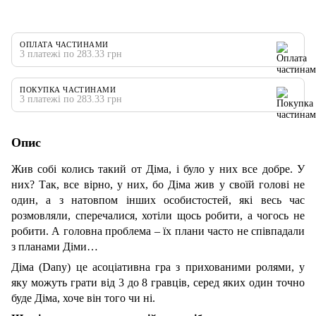
ОПЛАТА ЧАСТИНАМИ
3 платежі по 283.33 грн
ПОКУПКА ЧАСТИНАМИ
3 платежі по 283.33 грн
Опис
Жив собі колись такий от Діма, і було у них все добре. У
них? Так, все вірно, у них, бо Діма жив у своїй голові не
один, а з натовпом інших особистостей, які весь час
розмовляли, сперечалися, хотіли щось робити, а чогось не
робити. А головна проблема – їх плани часто не співпадали
з планами Діми…
Діма (Dany) це асоціативна гра з прихованими ролями, у
яку можуть грати від 3 до 8 гравців, серед яких один точно
буде Діма, хоче він того чи ні.