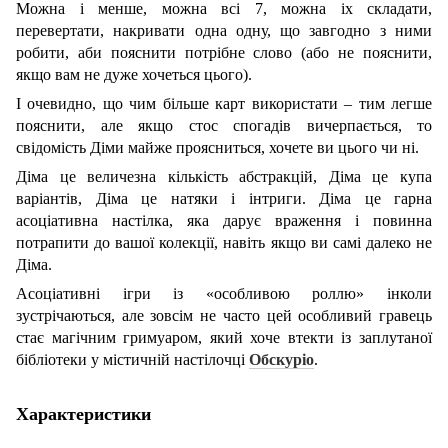
Можна і менше, можна всі 7, можна іх складати,
перевертати, накривати одна одну, що завгодно з ними
робити, аби пояснити потрібне слово (або не пояснити,
якщо вам не дуже хочеться цього).
І очевидно, що чим більше карт використати – тим легше
пояснити, але якщо стос спогадів вичерпається, то
свідомість Діми майже проясниться, хочете ви цього чи ні.
Діма це величезна кількість абстракцій, Діма це купа
варіантів, Діма це натяки і інтриги. Діма це гарна
асоціативна настілка, яка дарує враження і повинна
потрапити до вашої колекції, навіть якщо ви самі далеко не
Діма.
Асоціативні ігри із «особливою роллю» інколи
зустрічаються, але зовсім не часто цей особливий гравець
стає магічним гримуаром, який хоче втекти із заплутаної
бібліотеки у містичній настілочці
Обскуріо
.
Характеристики