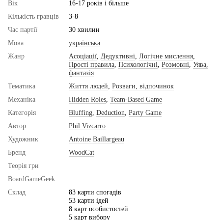
Вік
16-17 років і більше
Кількість гравців
3-8
Час партії
30 хвилин
Мова
українська
Жанр
Асоціації
,
Дедуктивні
,
Логічне мислення
,
Прості правила
,
Психологічні
,
Розмовні
,
Уява,
фантазія
Тематика
Життя людей
,
Розваги, відпочинок
Механіка
Hidden Roles
,
Team-Based Game
Категорія
Bluffing
,
Deduction
,
Party Game
Автор
Phil Vizcarro
Художник
Antoine Baillargeau
Бренд
WoodCat
Теорія гри
BoardGameGeek
Склад
83 карти спогадів
53 карти ідей
8 карт особистостей
5 карт вибору