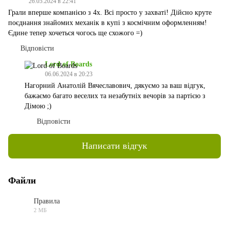
26.05.2024 в 22:41
Грали вперше компанією з 4х. Всі просто у захваті! Дійсно круте
поєднання знайомих механік в купі з космічним оформленням!
Єдине тепер хочеться чогось ще схожого =)
Відповісти
Lord of Boards
06.06.2024 в 20:23
Нагорний Анатолій Вячеславович, дякуємо за ваш відгук,
бажаємо багато веселих та незабутніх вечорів за партією з
Дімою ;)
Відповісти
Написати відгук
Файли
Правила
2 МБ
PDF