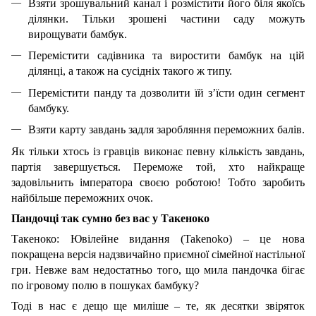
Взяти зрошувальний канал і розмістити його біля якоїсь
ділянки. Тільки зрошені частини саду можуть
вирощувати бамбук.
Перемістити садівника та виростити бамбук на цій
ділянці, а також на сусідніх такого ж типу.
Перемістити панду та дозволити їй з’їсти один сегмент
бамбуку.
Взяти карту завдань задля заробляння переможних балів.
Як тільки хтось із гравців виконає певну кількість завдань,
партія завершується. Переможе той, хто найкраще
задовільнить імператора своєю роботою! Тобто заробить
найбільше переможних очок.
Пандочці так сумно без вас у Такеноко
Такеноко: Ювілейне видання (Takenoko) – це нова
покращена версія надзвичайно приємної сімейної настільної
гри. Невже вам недостатньо того, що мила пандочка бігає
по ігровому полю в пошуках бамбуку?
Тоді в нас є дещо ще миліше – те, як десятки звіряток