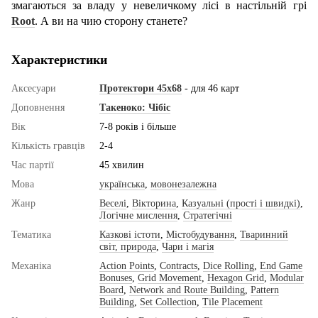
змагаються за владу у невеличкому лісі в настільній грі
Root
. А ви на чию сторону станете?
Характеристики
Аксесуари
Протектори 45x68
- для 46 карт
Доповнення
Такеноко: Чібіс
Вік
7-8 років і більше
Кількість гравців
2-4
Час партії
45 хвилин
Мова
українська
,
мовонезалежна
Жанр
Веселі
,
Вікторина
,
Казуальні (прості і швидкі)
,
Логічне мислення
,
Стратегічні
Тематика
Казкові істоти
,
Містобудування
,
Тваринний
світ, природа
,
Чари і магія
Механіка
Action Points
,
Contracts
,
Dice Rolling
,
End Game
Bonuses
,
Grid Movement
,
Hexagon Grid
,
Modular
Board
,
Network and Route Building
,
Pattern
Building
,
Set Collection
,
Tile Placement