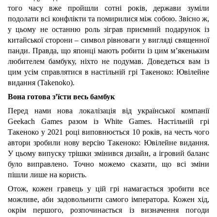
того часу вже пройшли сотні років, держави зуміли
подолати всі конфлікти та помирилися між собою. Звісно ж,
у цьому не останню роль зіграв приємний подарунок із
китайської сторони – символ рівноваги у вигляді священної
панди. Правда, що японці мають робити із цим м’якеньким
любителем бамбуку, ніхто не подумав. Доведеться вам із
цим усім справлятися в настільній грі Такеноко: Ювілейне
видання (Takenoko)
.
Вона готова з’їсти весь бамбук
Перед нами нова локалізація від української компанії
Geekach Games разом із White Games. Настільній грі
Такеноко у 2021 році виповнюється 10 років, на честь чого
автори зробили нову версію Такеноко: Ювілейне видання.
У цьому випуску трішки змінився дизайн, а ігровий баланс
було виправлено. Точно можемо сказати, що всі зміни
пішли лише на користь.
Отож, кожен гравець у цій грі намагається зробити все
можливе, аби задовольнити самого імператора. Кожен хід,
окрім першого, розпочинається із визначення погоди