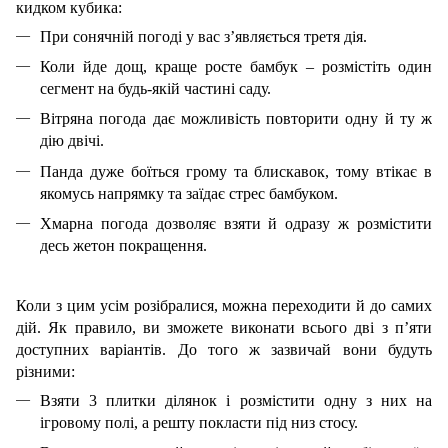
кидком кубика:
При сонячній погоді у вас з’являється третя дія.
Коли йде дощ, краще росте бамбук – розмістіть один
сегмент на будь-якій частині саду.
Вітряна погода дає можливість повторити одну й ту ж
дію двічі.
Панда дуже боїться грому та блискавок, тому втікає в
якомусь напрямку та заїдає стрес бамбуком.
Хмарна погода дозволяє взяти й одразу ж розмістити
десь жетон покращення.
Коли з цим усім розібралися, можна переходити й до самих
дій. Як правило, ви зможете виконати всього дві з п’яти
доступних варіантів. До того ж зазвичай вони будуть
різними:
Взяти 3 плитки ділянок і розмістити одну з них на
ігровому полі, а решту покласти під низ стосу.