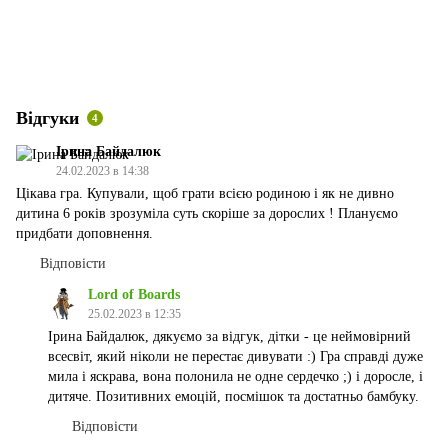
Відгуки
4
Ірина Байдалюк
24.02.2023 в 14:38
Цікава гра. Купували, щоб грати всією родиною і як не дивно
дитина 6 років зрозуміла суть скоріше за дорослих ! Плануємо
придбати доповнення.
Відповісти
Lord of Boards
25.02.2023 в 12:35
Ірина Байдалюк, дякуємо за відгук, дітки - це неймовірний
всесвіт, який ніколи не перестає дивувати :) Гра справді дуже
мила і яскрава, вона полонила не одне сердечко ;) і доросле, і
дитяче. Позитивних емоцій, посмішок та достатньо бамбуку.
Відповісти