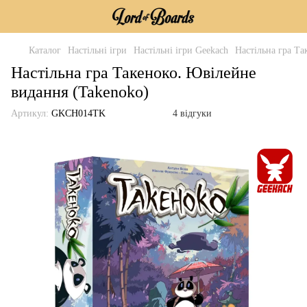
Каталог
Настільні ігри
Настільні ігри Geekach
Настільна гра Та
Настільна гра Такеноко. Ювілейне
видання (Takenoko)
Артикул:
GKCH014TK
4 відгуки