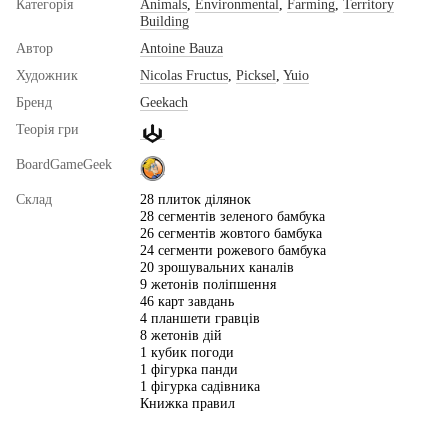
Категорія
Animals
,
Environmental
,
Farming
,
Territory
Building
Автор
Antoine Bauza
Художник
Nicolas Fructus
,
Picksel
,
Yuio
Бренд
Geekach
Теорія гри
BoardGameGeek
Склад
28 плиток ділянок
28 сегментів зеленого бамбука
26 сегментів жовтого бамбука
24 сегменти рожевого бамбука
20 зрошувальних каналів
9 жетонів поліпшення
46 карт завдань
4 планшети гравців
8 жетонів дій
1 кубик погоди
1 фігурка панди
1 фігурка садівника
Книжка правил