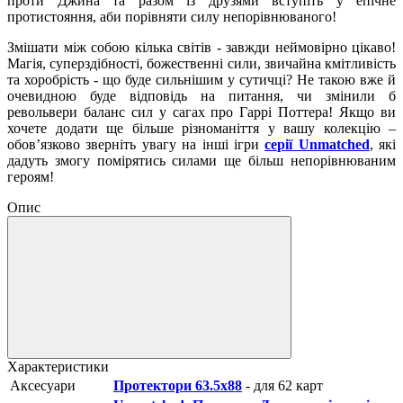
проти Джина та разом із друзями вступіть у епічне
протистояння, аби порівняти силу непорівнюваного!
Змішати між собою кілька світів - завжди неймовірно цікаво!
Магія, суперздібності, божественні сили, звичайна кмітливість
та хоробрість - що буде сильнішим у сутичці? Не такою вже й
очевидною буде відповідь на питання, чи змінили б
револьвери баланс сил у сагах про Гаррі Поттера! Якщо ви
хочете додати ще більше різноманіття у вашу колекцію –
обов’язково зверніть увагу на інші ігри
серії Unmatched
, які
дадуть змогу помірятись силами ще більш непорівнюваним
героям!
Опис
Характеристики
Аксесуари
Протектори 63.5x88
- для 62 карт