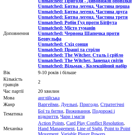
Unmatched: Пригоди - Дивовижні оповідки
Unmatched: Битва легенд. Частина перша
Unmatched: Битва легенд. Частина друга
Unmatched: Битва легенд. Частина третя
Unmatched: Робін Гуд проти Біґфута
Unmatched: Місто туманів
Доповнення
Unmatched: Червона Шапочка проти
Беовульфа
Unmatched: Схід сонця
Unmatched: Пращі та стріли
Unmatched: The Witcher. Сталь і срібло
Unmatched: The Witcher. Занепад світів
Unmatched: Відьмак - Колекційний набір
Вік
9-10 років і більше
Кількість
2
гравців
Час партії
20 хвилин
Мова
англійська
Жанр
Варгейми
,
Дуельні
,
Пригоди
,
Стратегічні
Бої та битви
,
Виживання
,
Подорожі і
Тематика
відкриття
,
Чари і магія
Action Points
,
Card Play Conflict Resolution
,
Механіка
Hand Management
,
Line of Sight
,
Point to Point
Movement
,
Variable Player Powers