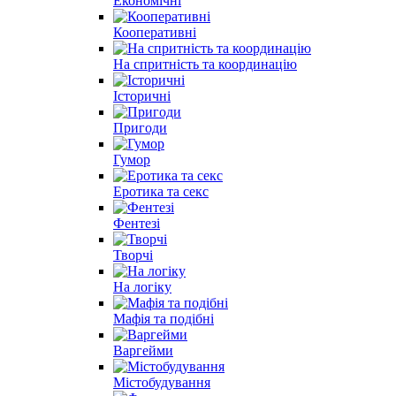
Економічні
Кооперативні
На спритність та координацію
Історичні
Пригоди
Гумор
Еротика та секс
Фентезі
Творчі
На логіку
Мафія та подібні
Варгейми
Містобудування