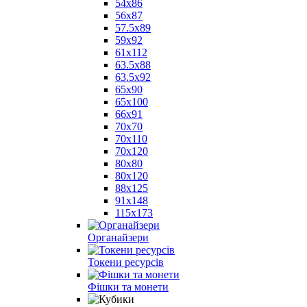
54x86
56x87
57.5x89
59x92
61x112
63.5x88
63.5x92
65x90
65x100
66x91
70x70
70x110
70x120
80x80
80x120
88x125
91x148
115x173
Органайзери
Токени ресурсів
Фішки та монети