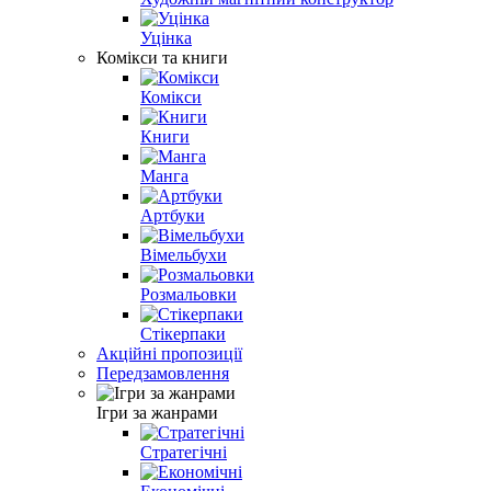
Уцінка
Комікси та книги
Комікси
Книги
Манга
Артбуки
Вімельбухи
Розмальовки
Стікерпаки
Акційні пропозиції
Передзамовлення
Ігри за жанрами
Стратегічні