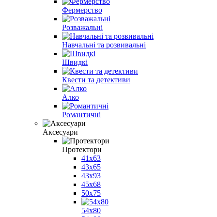
Фермерство
Розважальні
Навчальні та розвивальні
Швидкі
Квести та детективи
Алко
Романтичні
Аксесуари
Протектори
41x63
43х65
43x93
45x68
50x75
54х80