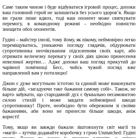
Саме таким чином і буде відбуватися ігровий процес, допоки
ваш головний герой не залишиться без усього здоров’я. Якщо
ви грали лише вдвох, тоді ваш опонент може святкувати
перемогу, в командному режимі - необхідно повністю
знищити обох опонентів.
Гудіні – майстер ілюзії, тому йому, як нікому, неймовірно легко
переміщуватись, уникаючи погляду глядачів, обдурювати
супротивника неочікуваним підсиленням своїх карт, або
отримати величезну перевагу у своїх діях ціною принесення
невеликої жертви… Адже допоки ваш погляд прикутий до
чарівної помічниці Бесс, чийсь чужий погляд вже
направлений вам у потилицю!
Джин є дуже могутньою істотою та єдиний може виконувати
більше дій, «загадуючи таке бажання самому собі». Також, не
варто забувати, що стародавній дух є буквально несамовитою
силою стихій і може завдати неймовірної шкоди
супротивнику! Проте, необхідно бути обережним зі своїми
бажаннями, аби вони не принесли більше шкоди, аніж
користі!
Тому, якщо ви завжди бажали зіштовхнути світ магії та
«магії» – хутчіш додавайте коробочку з грою Unmatched: Гудіні