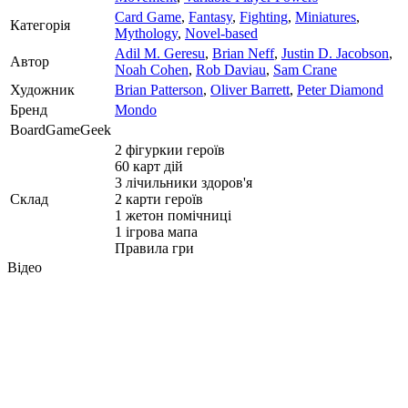
Card Game
,
Fantasy
,
Fighting
,
Miniatures
,
Категорія
Mythology
,
Novel-based
Adil M. Geresu
,
Brian Neff
,
Justin D. Jacobson
,
Автор
Noah Cohen
,
Rob Daviau
,
Sam Crane
Художник
Brian Patterson
,
Oliver Barrett
,
Peter Diamond
Бренд
Mondo
BoardGameGeek
2 фігуркии героїв
60 карт дій
3 лічильники здоров'я
Склад
2 карти героїв
1 жетон помічниці
1 ігрова мапа
Правила гри
Відео