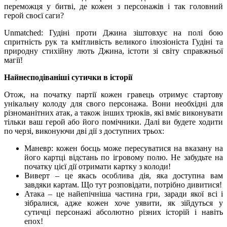
переможця у битві, де кожен з персонажів і так головний
герой своєї саги?
Unmatched: Гудіні проти Джина зіштовхує на полі бою
спритність рук та кмітливість великого ілюзіоніста Гудіні та
природну стихійну лють Джина, істоти зі світу справжньої
магії!
Найнесподіваніші сутички в історії
Отож, на початку партії кожен гравець отримує стартову
унікальну колоду для свого персонажа. Вони необхідні для
різноманітних атак, а також інших трюків, які вміє виконувати
тільки ваш герой або його помічники. Далі ви будете ходити
по черзі, виконуючи дві дії з доступних трьох:
Маневр: кожен боєць може пересуватися на вказану на
його картці відстань по ігровому полю. Не забудьте на
початку цієї дії отримати картку з колоди!
Виверт – це якась особлива дія, яка доступна вам
завдяки картам. Що тут розповідати, потрібно дивитися!
Атака – це найепічніша частина гри, заради якої всі і
зібралися, адже кожен хоче уявити, як зійдуться у
сутичці персонажі абсолютно різних історій і навіть
епох!