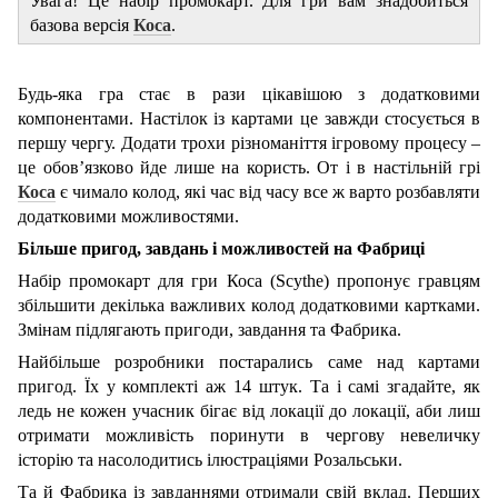
Увага! Це набір промокарт. Для гри вам знадобиться
базова версія
Коса
.
Будь-яка гра стає в рази цікавішою з додатковими
компонентами. Настілок із картами це завжди стосується в
першу чергу. Додати трохи різноманіття ігровому процесу –
це обов’язково йде лише на користь. От і в настільній грі
Коса
є чимало колод, які час від часу все ж варто розбавляти
додатковими можливостями.
Більше пригод, завдань і можливостей на Фабриці
Набір промокарт для гри Коса (Scythe) пропонує гравцям
збільшити декілька важливих колод додатковими картками.
Змінам підлягають пригоди, завдання та Фабрика.
Найбільше розробники постарались саме над картами
пригод. Їх у комплекті аж 14 штук. Та і самі згадайте, як
ледь не кожен учасник бігає від локації до локації, аби лиш
отримати можливість поринути в чергову невеличку
історію та насолодитись ілюстраціями Розальськи.
Та й Фабрика із завданнями отримали свій вклад. Перших