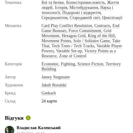
Тематика
Бої та битви
,
Бізнес/промисловість
,
Життя
людей
,
Історія
,
Містобудування
,
Наука і
технології
,
Подорожі і відкриття
,
Середньовіччя
,
Стародавній світ
,
Цивілізації
Механіка
Card Play Conflict Resolution
,
Contracts
,
End
Game Bonuses
,
Force Commitment
,
Grid
Movement
,
Hexagon Grid
,
King of the Hill
,
Movement Points
,
Solo / Solitaire Game
,
Take
That
,
Tech Trees / Tech Tracks
,
Variable Player
Powers
,
Variable Set-up
,
Victory Points as a
Resource
,
Zone of Control
Категорія
Economic
,
Fighting
,
Science Fiction
,
Territory
Building
Автор
Jamey Stegmaier
Художник
Jakub Rozalski
Бренд
Geekach
Склад
24 карти
Відгуки
1
Владислав Каленський