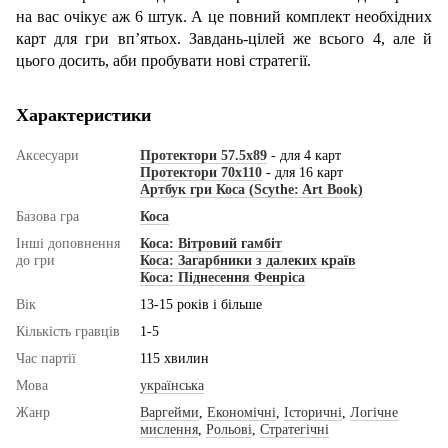
на вас очікує аж 6 штук. А це повний комплект необхідних
карт для гри вп’ятьох. Завдань-цілей же всього 4, але й
цього досить, аби пробувати нові стратегії.
Характеристики
Аксесуари
Протектори 57.5x89
- для 4 карт
Протектори 70х110
- для 16 карт
Артбук гри Коса (Scythe: Art Book)
Базова гра
Коса
Інші доповнення
Коса: Вітровий гамбіт
до гри
Коса: Загарбники з далеких країв
Коса: Піднесення Фенріса
Вік
13-15 років і більше
Кількість гравців
1-5
Час партії
115 хвилин
Мова
українська
Жанр
Варгейми
,
Економічні
,
Історичні
,
Логічне
мислення
,
Рольові
,
Стратегічні