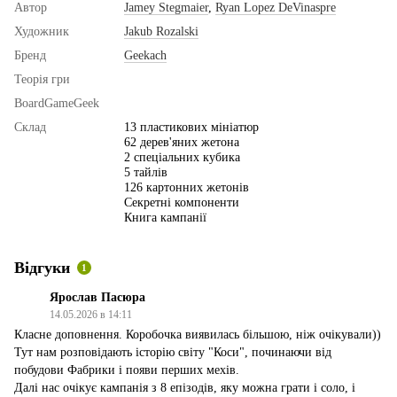
Автор
Jamey Stegmaier
,
Ryan Lopez DeVinaspre
Художник
Jakub Rozalski
Бренд
Geekach
Теорія гри
BoardGameGeek
Склад
13 пластикових мініатюр
62 дерев'яних жетона
2 спеціальних кубика
5 тайлів
126 картонних жетонів
Секретні компоненти
Книга кампанії
Відгуки
1
Ярослав Пасюра
14.05.2026 в 14:11
Класне доповнення. Коробочка виявилась більшою, ніж очікували))
Тут нам розповідають історію світу "Коси", починаючи від
побудови Фабрики і появи перших мехів.
Далі нас очікує кампанія з 8 епізодів, яку можна грати і соло, і