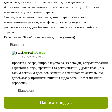
удвох, але, звісно, чим більше гравців, тим цікавіше.
А головне, що окрім кампанії, різні модулі (а їх тут 11) можна
комбінувати у звичайних партіях.
Союзи, покращення планшетів, нові переможні треки,
кооперативний режим, нові фракції - все це підвищує
регравальність і додає більше різноманітності в плані вибору
стратегії.
Всім фанам "Коси" обов'язкове до придбання))
Відповісти
Lord of Boards
15.05.2026 в 21:43
Ярослав Пасюра, щиро дякуємо за, як завжди, аргументований
і цікавий відгук, враження та рекомендації. Думка гравців з
таким вагомим досвідом завжди є важливою та актуальною,
допомагає у прийнятті рішення щодо обрання тієї чи іншої
коробочки.
Відповісти
Написати відгук