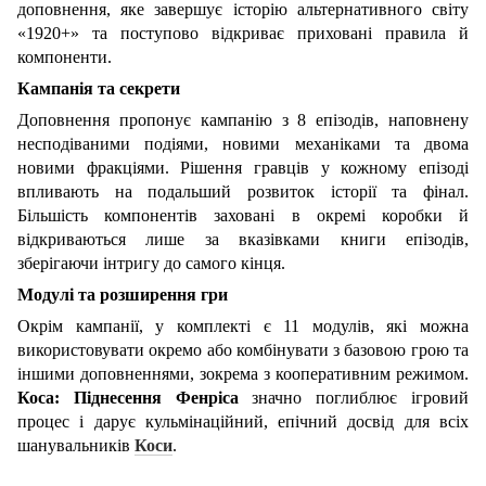
доповнення, яке завершує історію альтернативного світу
«1920+» та поступово відкриває приховані правила й
компоненти.
Кампанія та секрети
Доповнення пропонує кампанію з 8 епізодів, наповнену
несподіваними подіями, новими механіками та двома
новими фракціями. Рішення гравців у кожному епізоді
впливають на подальший розвиток історії та фінал.
Більшість компонентів заховані в окремі коробки й
відкриваються лише за вказівками книги епізодів,
зберігаючи інтригу до самого кінця.
Модулі та розширення гри
Окрім кампанії, у комплекті є 11 модулів, які можна
використовувати окремо або комбінувати з базовою грою та
іншими доповненнями, зокрема з кооперативним режимом.
Коса: Піднесення Фенріса
значно поглиблює ігровий
процес і дарує кульмінаційний, епічний досвід для всіх
шанувальників
Коси
.