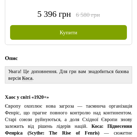
5 396 грн
6 580 грн
Купити
Опис
Увага! Це доповнення. Для гри вам знадобиться базова
версія
Кос
а
.
Хаос у світі «1920+»
Європу охоплює нова загроза — таємнича організація
Фенріс, що прагне повного контролю над континентом.
Старі союзи руйнуються, а доля Східної Європи знову
залежить від рішень лідерів націй.
Коса: Піднесення
Фенріса (Scythe: The Rise of Fenris)
— сюжетне