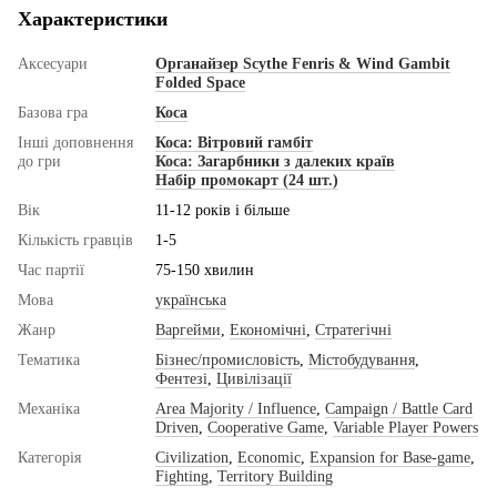
Характеристики
Аксесуари
Органайзер Scythe Fenris & Wind Gambit
Folded Space
Базова гра
Коса
Інші доповнення
Коса: Вітровий гамбіт
до гри
Коса: Загарбники з далеких країв
Набір промокарт (24 шт.)
Вік
11-12 років і більше
Кількість гравців
1-5
Час партії
75-150 хвилин
Мова
українська
Жанр
Варгейми
,
Економічні
,
Стратегічні
Тематика
Бізнес/промисловість
,
Містобудування
,
Фентезі
,
Цивілізації
Механіка
Area Majority / Influence
,
Campaign / Battle Card
Driven
,
Cooperative Game
,
Variable Player Powers
Категорія
Civilization
,
Economic
,
Expansion for Base-game
,
Fighting
,
Territory Building