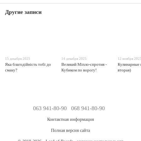
Другие записи
15 декабря 2025
14 декабря 2025
12 ноября 202
Яка благодійність тобі до
Великий Міпло-спротив -
Кулинарные 
смаку?
Кубиком по ворогу!
вторая)
063 941-80-90
068 941-80-90
Контактная информация
Полная версия сайта