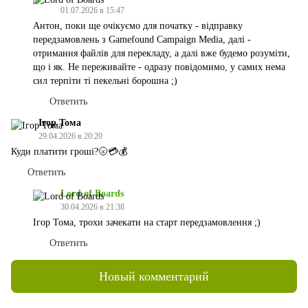
01.07.2026 в 15:47
Антон, поки ще очікуємо для початку - відправку
передзамовлень з Gamefound Campaign Media, далі -
отримання файлів для перекладу, а далі вже будемо розуміти,
що і як. Не переживайте - одразу повідомимо, у самих нема
сил терпіти ті пекельні борошна ;)
Ответить
Ігор Тома
29.04.2026 в 20:20
Куди платити гроші?🌝💳💰
Ответить
Lord of Boards
30.04.2026 в 21:38
Ігор Тома, трохи зачекати на старт передзамовлення ;)
Ответить
Новый комментарий