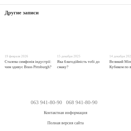
Другие записи
19 февраля 2026
15 декабря 2025
14 декабря 20
Сталева симфонія індустрії:
Яка благодійність тобі до
Великий Міп
чим здивує Brass Pittsburgh?
смаку?
Кубиком по 
063 941-80-90
068 941-80-90
Контактная информация
Полная версия сайта