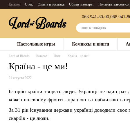
Перейти к основному контенту
Каталог
О нас
Оплата и доставка
Обмен и возврат
Пользовательское со
063 941-80-90,
068 941-8
Настольные игры
Комиксы и книги
А
Lord of Boards
Каталог
Блог
Країна - це ми!
Країна - це ми!
24 августа 2022
Історію країни творять люди. Українці не один раз 
кожен на своєму фронті - працюють і наближають пе
За 31 рік існування держави українці доводили своє 
скарбів - це люди.