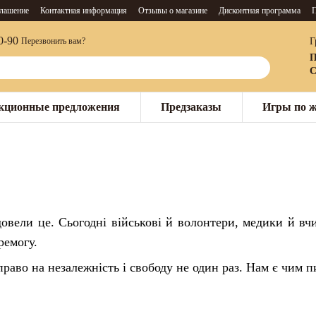
глашение
Контактная информация
Отзывы о магазине
Дисконтная программа
П
0-90
Г
Перезвонить вам?
П
С
кционные предложения
Предзаказы
Игры по 
довели це. Сьогодні військові й волонтери, медики й в
ремогу.
право на незалежність і свободу не один раз. Нам є чим