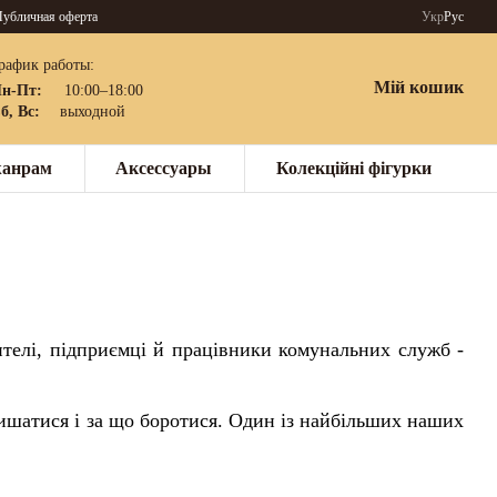
убличная оферта
Укр
Рус
рафик работы:
Мій кошик
н-Пт:
10:00–18:00
б, Вс:
выходной
жанрам
Аксессуары
Колекційні фігурки
чителі, підприємці й працівники комунальних служб -
 пишатися і за що боротися. Один із найбільших наших