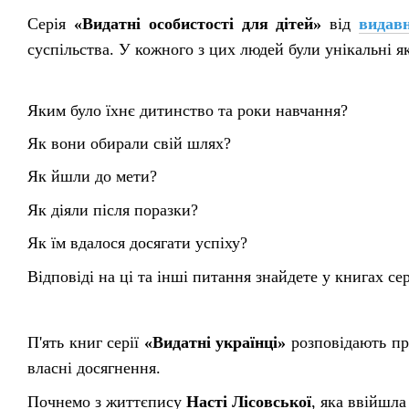
Серія
«Видатні особистості для дітей»
від
видав
суспільства. У кожного з цих людей були унікальні як
Яким було їхнє дитинство та роки навчання?
Як вони обирали свій шлях?
Як йшли до мети?
Як діяли після поразки?
Як їм вдалося досягати успіху?
Відповіді на ці та інші питання знайдете у книгах сер
П'ять книг серії
«Видатні українці»
розповідають про
власні досягнення.
Почнемо з життєпису
Насті Лісовської
, яка ввійшла