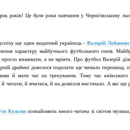
орок років! Це були роки навчання у Чернігівському ль
 успіху ще один видатний українець -
Валерій Лобановс
влення характеру майбутнього футбольного генія. Майбу
просто виживати, а не мріяти. Про футбол Валерій дізн
р'єрній драбині довелося подолати ще чимало перешкод,
мами й мати час на тренування. Тому час київського
 й читати, й вчитися, й на дозвілля вистачало. А які ще 
тя Кузьми
познайомить юного читача зі світом музики,