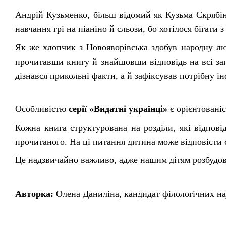
Андрій Кузьменко, більш відомий як Кузьма Скрябін,
навчання грі на піаніно й сльози, бо хотілося бігати 
Як же хлопчик з Новояворівська здобув народну люб
прочитавши книгу й знайшовши відповідь на всі за
дізнався прикольні факти, а й зафіксував потрібну і
Особливістю
серії «Видатні українці»
є орієнтовані
Кожна книга структурована на розділи, які відпов
прочитаного. На ці питання дитина може відповісти с
Це надзвичайно важливо, адже нашим дітям розбудов
Авторка:
Олена Даниліна, кандидат філологічних на