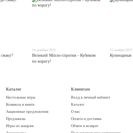
14 декабря 2025
12 ноября 2025
о смаку?
Великий Міпло-спротив - Кубиком
Кулинарные 
по ворогу!
Каталог
Клиентам
Настольные игры
Вход в личный кабинет
Комиксы и книги
Каталог
Акционные предложения
О нас
Предзаказы
Оплата и доставка
Игры по жанрам
Обмен и возврат
Аксессуары
Пользовательское соглашение