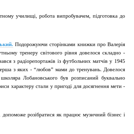
отному училищі, робота випробувачем, підготовка до
ький.
Подорожуючи сторінками книжки про Валерія
тньому тренеру світового рівня довелося складно -
ався з радіорепортажів із футбольних матчів у 1945
 перша з яких - “любов” мами до тренувань. Довелося
 школяра Лобановського був розписаний буквально
риси характеру стали у пригоді для досягнення мети -
 допоможе розібратися як працює музичний бізнес і