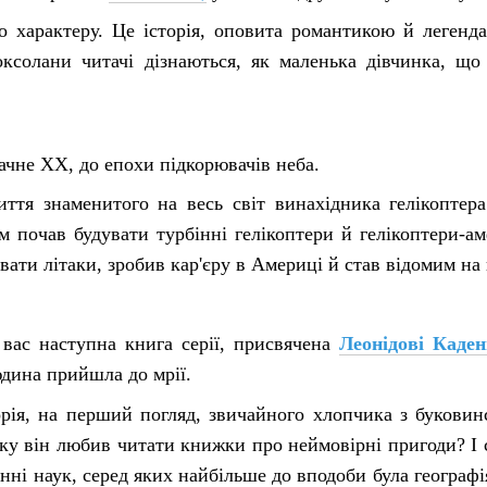
го характеру. Це історія, оповита романтикою й леген
оксолани читачі дізнаються, як маленька дівчинка, щ
ачне XX, до епохи підкорювачів неба.
иття знаменитого на весь світ винахідника гелікопте
 почав будувати турбінні гелікоптери й гелікоптери-амф
вати літаки, зробив кар'єру в Америці й став відомим на в
 вас наступна книга серії, присвячена
Леонідові Каде
юдина прийшла до мрії.
орія, на перший погляд, звичайного хлопчика з буковин
ку він любив читати книжки про неймовірні пригоди? І с
енні наук, серед яких найбільше до вподоби була географі