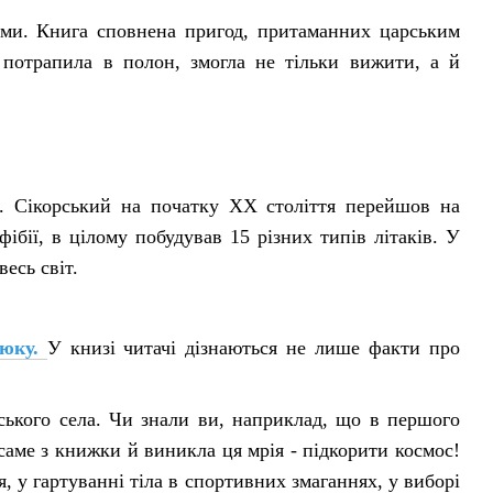
дами. Книга сповнена пригод, притаманних царським
о потрапила в полон, змогла не тільки вижити, а й
ра. Сікорський на початку ХХ століття перейшов на
ібії, в цілому побудував 15 різних типів літаків. У
есь світ.
нюку.
У книзі читачі дізнаються не лише факти про
ського села. Чи знали ви, наприклад, що в першого
аме з книжки й виникла ця мрія - підкорити космос!
я, у гартуванні тіла в спортивних змаганнях, у виборі