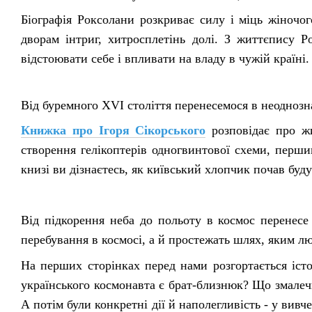
Біографія Роксолани розкриває силу і міць жіночо
дворам інтриг, хитросплетінь долі. З життєпису Р
відстоювати себе і впливати на владу в чужій країні.
Від буремного XVI століття перенесемося в неоднозн
Книжка про Ігоря Сікорського
розповідає про ж
створення гелікоптерів одногвинтової схеми, першим
книзі ви дізнаєтесь, як київський хлопчик почав буду
Від підкорення неба до польоту в космос перенесе
перебування в космосі, а й простежать шлях, яким л
На перших сторінках перед нами розгортається іст
українського космонавта є брат-близнюк? Що змалеч
А потім були конкретні дії й наполегливість - у вивч