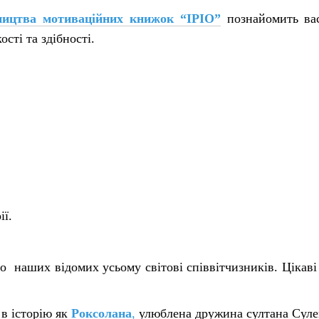
ництва мотиваційних книжок “IPIO”
познайомить вас
ості та здібності.
ії.
 наших відомих усьому світові співвітчизників. Цікаві 
 в історію як
Роксолана
,
улюблена дружина султана Сул