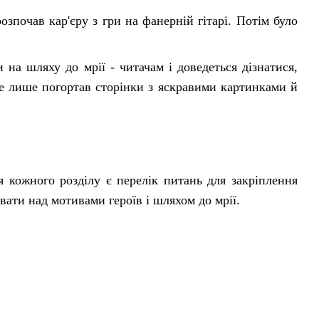
зпочав кар'єру з гри на фанерній гітарі. Потім було
на шляху до мрії - читачам і доведеться дізнатися,
е лише погортав сторінки з яскравими картинками й
 кожного розділу є перелік питань для закріплення
вати над мотивами героїв і шляхом до мрії.