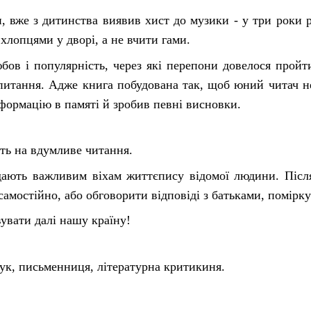
 вже з дитинства виявив хист до музики - у три роки ро
з хлопцями у дворі, а не вчити гами.
ов і популярність, через які перепони довелося пройти 
питання. Адже книга побудована так, щоб юний читач н
нформацію в памяті й зробив певні висновки.
сть на вдумливе читання.
ідають важливим віхам життєпису відомої людини. Після
амостійно, або обговорити відповіді з батьками, помірку
увати далі нашу країну!
ук, письменниця, літературна критикиня.