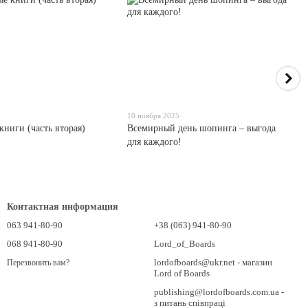
10 ноября 2025
книги (часть вторая)
Всемирный день шопинга – выгода
для каждого!
Контактная информация
063 941-80-90
+38 (063) 941-80-90
068 941-80-90
Lord_of_Boards
lordofboards@ukr.net - магазин
Перезвонить вам?
Lord of Boards
publishing@lordofboards.com.ua -
з питань співпраці