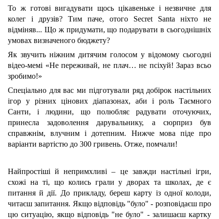
То ж готові вигадувати щось цікавеньке і незвичне для
колег і друзів? Тим паче, отого Secret Santa ніхто не
відміняв... Що ж придумати, що подарувати в сьогоднішніх
умовах визначеного бюджету?
Як звучить ніжним дитячим голосом у відомому сьогодні
відео-мемі «Не переживай, не плач… не псіхуй! Зараз всьо
зробимо!»
Спеціально для вас ми підготували ряд добірок настільних
ігор у різних цінових діапазонах, аби і роль Таємного
Санти, і людини, що полюбляє радувати оточуючих,
принесла задоволення дарувальнику, а сюрприз був
справжнім, влучним і дотепним. Нижче мова піде про
варіанти вартістю до 300 гривень. Отже, помчали!
Найпростіші й непримхливі – це завжди настільні ігри,
схожі на ті, що колись грали у дворах та школах, де є
питання й дії. До прикладу, береш карту із одної колоди,
читаєш запитання. Якщо відповідь "було" - розповідаєш про
цю ситуацію, якщо відповідь "не було" - залишаєш картку