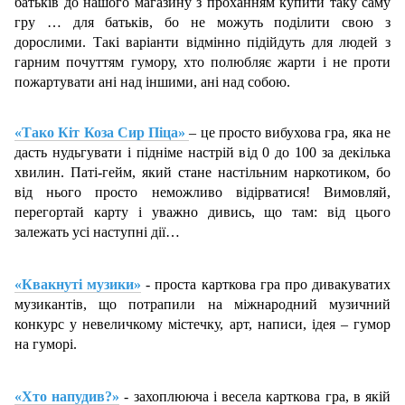
батьків до нашого магазину з проханням купити таку саму
гру … для батьків, бо не можуть поділити свою з
дорослими. Такі варіанти відмінно підійдуть для людей з
гарним почуттям гумору, хто полюбляє жарти і не проти
пожартувати ані над іншими, ані над собою.
«Тако Кіт Коза Сир Піца»
– це просто вибухова гра, яка не
дасть нудьгувати і підніме настрій від 0 до 100 за декілька
хвилин. Паті-гейм, який стане настільним наркотиком, бо
від нього просто неможливо відірватися! Вимовляй,
перегортай карту і уважно дивись, що там: від цього
залежать усі наступні дії…
«Квакнуті музики»
- проста карткова гра про дивакуватих
музикантів, що потрапили на міжнародний музичний
конкурс у невеличкому містечку, арт, написи, ідея – гумор
на гуморі.
«Хто напудив?»
- захоплююча і весела карткова гра, в якій