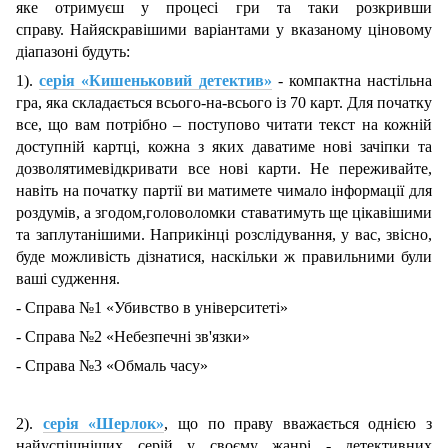
яке отримуєш у процесі гри та таки розкривши
справу. Найяскравішими варіантами у вказаному ціновому
діапазоні будуть:
1).
серія «Кишеньковий детектив»
- компактна настільна
гра, яка складається всього-на-всього із 70 карт. Для початку
все, що вам потрібно ‒ поступово читати текст на кожній
доступній картці, кожна з яких даватиме нові зачіпки та
дозволятимевідкривати все нові карти. Не переживайте,
навіть на початку партії ви матимете чимало інформації для
роздумів, а згодом,головоломки ставатимуть ще цікавішими
та заплутанішими. Наприкінці розслідування, у вас, звісно,
буде можливість дізнатися, наскільки ж правильними були
ваші судження.
- Справа №1 «Убивство в університеті»
- Справа №2 «Небезпечні зв'язки»
- Справа №3 «Обмаль часу»
2).
серія «Шерлок»
, що по праву вважається однією з
найуспішніших серій у своєму жанрі - детективних