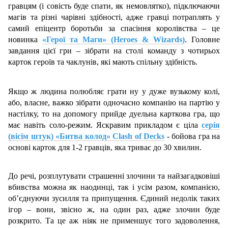
гравцям (і совість буде спати, як немовлятко), підключаючи
магів та різні чарівні здібності, адже гравці потраплять у
самий епіцентр боротьби за спасіння королівства – це
новинка
«Герої та Маги» (Heroes & Wizards)
. Головне
завдання цієї гри – зібрати на столі команду з чотирьох
карток героїв та чаклунів, які мають спільну здібність.
Якщо ж людина полюбляє грати ну у дуже вузькому колі,
або, власне, важко зібрати одночасно компанію на партію у
настілку, то на допомогу прийде дуельна карткова гра, що
має навіть соло-режим. Яскравим прикладом є ціла
серія
(вісім штук) «Битва колод» Clash of Decks
- бойова гра на
основі карток для 1-2 гравців, яка триває до 30 хвилин.
До речі, розплутувати страшенні злочини та найзагадковіші
вбивства можна як наодинці, так і усім разом, компанією,
об’єднуючи зусилля та припущення. Єдиний недолік таких
ігор – вони, звісно ж, на один раз, адже злочин буде
розкрито. Та це аж ніяк не применшує того задоволення,