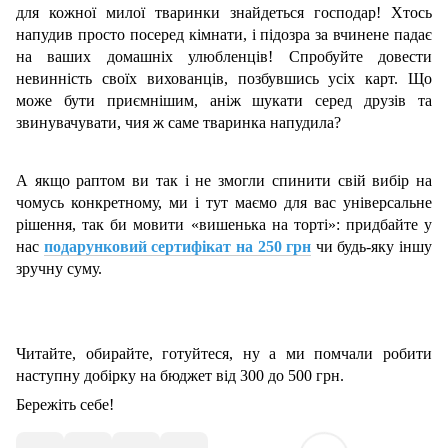
для кожної милої тваринки знайдеться господар! Хтось
напудив просто посеред кімнати, і підозра за вчинене падає
на ваших домашніх улюбленців! Спробуйте довести
невинність своїх вихованців, позбувшись усіх карт. Що
може бути приємнішим, аніж шукати серед друзів та
звинувачувати, чия ж саме тваринка напудила?
А якщо раптом ви так і не змогли спинити свій вибір на
чомусь конкретному, ми і тут маємо для вас універсальне
рішення, так би мовити «вишенька на торті»: придбайте у
нас
подарунковий сертифікат на 250 грн
чи будь-яку іншу
зручну суму.
Читайте, обирайте, готуйтеся, ну а ми помчали робити
наступну добірку на бюджет від 300 до 500 грн.
Бережіть себе!