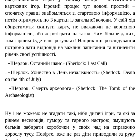
карткових ігор. Ігровий процес тут доволі простий –
спочатку гравці знайомляться зі стартовою інформацією, а
потім отримують по 3 картки із загальної колоди. У свій хід
обиратимуть: скинути карту, не вважаючи це корисною
інформацією, або ж розіграти на загал. Чим більше даних,
тим гіршим буде ваш результат! Наприкінці розслідування
потрібно дати відповіді на важливі запитання та визначити
рівень своєї успішності.
- «Шерлок. Останній шанс» (Sherlock: Last Call)
- «Шерлок. Убивство в День незалежності» (Sherlock: Death
on the 4th of July)
- «Шерлок. Смерть археолога» (Sherlock: The Tomb of the
Archaeologist)
Ну і не можемо не згадати такі, ніби дитячі ігри, та які за
рівнем веселощів, гумору та гарного настрою, змушують
батьків забирати коробочки у своїх чад на справжню
дорослу тусу. Повірте, вже не раз діти приводили за руку