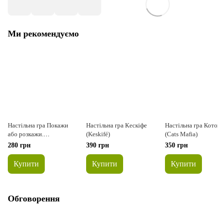
Ми рекомендуємо
Настільна гра Покажи
Настільна гра Кескіфе
Настільна гра Кот
або розкажи.
(Keskifé)
(Cats Mafia)
Мультфільми (укр)
280 грн
390 грн
350 грн
Купити
Купити
Купити
Обговорення