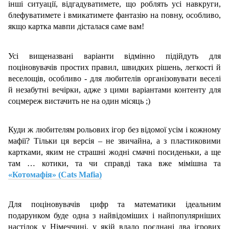
інші ситуації, відгадуватимете, що роблять усі навкруги,
блефуватимете і вмикатимете фантазію на повну, особливо,
якщо картка мавпи дісталася саме вам!
Усі вищеназвані варіанти відмінно підійдуть для
поціновувачів простих правил, швидких рішень, легкості й
веселощів, особливо - для любителів організовувати веселі
й незабутні вечірки, адже з цими варіантами контенту для
соцмереж вистачить не на один місяць ;)
Куди ж любителям рольових ігор без відомої усім і кожному
мафії? Тільки ця версія – не звичайна, а з пластиковими
картками, яким не страшні жодні смачні посиденьки, а ще
там … котики, та чи справді така вже мімішна та
«Котомафія» (Cats Mafia)
Для поціновувачів цифр та математики ідеальним
подарунком буде одна з найвідоміших і найпопулярніших
настілок у Німеччині, у якій вдало поєднані два ігрових