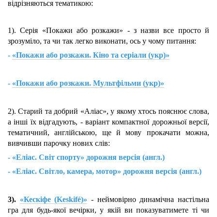
відрізняються тематикою:
1). Серія «Покажи або розкажи» - з назви все просто й
зрозуміло, та чи так легко виконати, ось у чому питання:
-
«Покажи або розкажи. Кіно та серіали (укр)»
-
«Покажи або розкажи. Мультфільми (укр)»
2). Старий та добрий «Аліас», у якому хтось пояснює слова,
а інші їх відгадують, - варіант компактної дорожньої версії,
тематичний, англійською, ще й мову прокачати можна,
вивчивши парочку нових слів:
- «Еліас. Світ спорту» дорожня версія (англ.)
- «Еліас. Світло, камера, мотор» дорожня версія (англ.)
3).
«Кескіфе (Keskifé)»
- неймовірно динамічна настільна
гра для будь-якої вечірки, у якій ви показуватимете ті чи