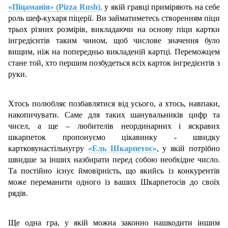
«Піцаманія» (Pizza Rush
)
,
у якій гравці приміряють на себе
роль шеф-кухаря піцерії. Ви займатиметесь створенням піци
трьох різних розмірів, викладаючи на основу піци картки
інгредієнтів таким чином, щоб числове значення було
вищим, ніж на попередньо викладеній картці. Переможцем
стане той, хто першим позбудеться всіх карток інгредієнтів з
руки.
Хтось полюбляє позбавлятися від усього, а хтось, навпаки,
накопичувати. Саме для таких шанувальників цифр та
чисел, а ще – любителів неординарних і яскравих
шкарпеток пропонуємо цікавинку - швидку
картковунастільнугру
«Ель Шкарпетос»
, у якій потрібно
швидше за інших назбирати перед собою необхідне число.
Та постійно існує ймовірність, що якийсь із конкурентів
може переманити одного із ваших Шкарпетосів до своїх
рядів.
Ще одна гра, у якій можна законно нашкодити іншим