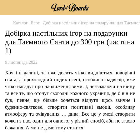
Каталог
Блог
Добірка настільних ігор на подарунки для Таємног
Добірка настільних ігор на подарунки
для Таємного Санти до 300 грн (частина
1)
9 листопада 2022
Хоч і в далині, та вже досить чітко видніються новорічні
свята, а прохолодний подих осені, особливо надвечір, вже
чітко нагадує про наближення зими. І, незважаючи на війну
та все те, що оточує сьогодні кожного українця, де б він не
був, певне, ще більше хочеться відчути щось звичне і
буденно-святкове, створити позитивні емоції, особливу
атмосферу та очікування … дива. Все це у змозі створити
кожен з нас, один для одного, у різний спосіб, аби не згасло
бажання. А ми не дамо тому статися!