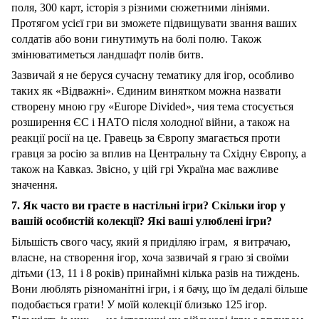
поля, 300 карт, історія з різними сюжетними лініями.
Протягом усієї гри ви зможете підвищувати звання ваших
солдатів або вони гинутимуть на болі полю. Також
змінюватиметься ландшафт полів битв.
Зазвичай я не беруся сучасну тематику для ігор, особливо
таких як «Відважні». Єдиним винятком можна назвати
створену мною гру «Europe Divided», чия тема стосується
розширення ЄС і НАТО після холодної війни, а також на
реакції росії на це. Гравець за Європу змагається проти
гравця за росію за вплив на Центральну та Східну Європу, а
також на Кавказ. Звісно, у цій грі Україна має важливе
значення.
7. Як часто ви граєте в настільні ігри? Скільки ігор у
вашій особистій колекції? Які ваші улюблені ігри?
Більшість свого часу, який я приділяю іграм, я витрачаю,
власне, на створення ігор, хоча зазвичай я граю зі своїми
дітьми (13, 11 і 8 років) принаймні кілька разів на тиждень.
Вони люблять різноманітні ігри, і я бачу, що їм дедалі більше
подобається грати! У моїй колекції близько 125 ігор.