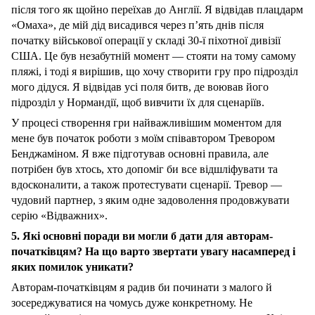
після того як щойно переїхав до Англії. Я відвідав плацдарм
«Омаха», де мій дід висадився через п’ять днів після
початку військової операції у складі 30-ї піхотної дивізії
США. Це був незабутній момент — стояти на тому самому
пляжі, і тоді я вирішив, що хочу створити гру про підрозділ
мого дідуся. Я відвідав усі поля битв, де воював його
підрозділ у Нормандії, щоб вивчити їх для сценаріїв.
У процесі створення гри найважливішим моментом для
мене був початок роботи з моїм співавтором Тревором
Бенджаміном. Я вже підготував основні правила, але
потрібен був хтось, хто допоміг би все відшліфувати та
вдосконалити, а також протестувати сценарії. Тревор —
чудовий партнер, з яким одне задоволення продовжувати
серію «Відважних».
5. Які основні поради ви могли б дати для авторам-
початківцям? На що варто звертати увагу насамперед і
яких помилок уникати?
Авторам-початківцям я радив би починати з малого й
зосереджуватися на чомусь дуже конкретному. Не