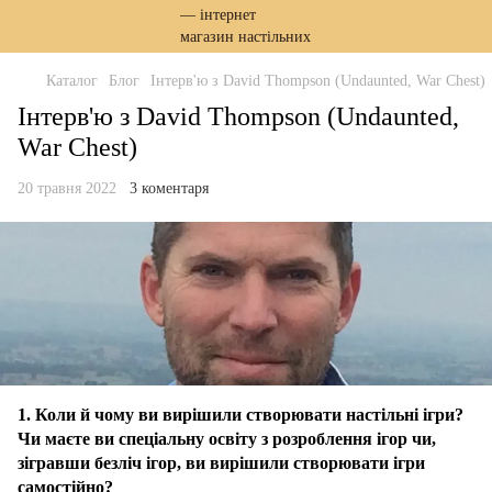
Каталог
Блог
Інтерв'ю з David Thompson (Undaunted, War Chest)
Інтерв'ю з David Thompson (Undaunted,
War Chest)
20 травня 2022
3 коментаря
1. Коли й чому ви вирішили створювати настільні ігри?
Чи маєте ви спеціальну освіту з розроблення ігор чи,
зігравши безліч ігор, ви вирішили створювати ігри
самостійно?