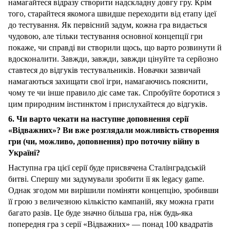
намагайтеся відразу створити надскладну довгу гру. Крім
того, старайтеся якомога швидше переходити від етапу ідеї
до тестування. Як первісний задум, кожна гра видається
чудовою, але тільки тестування основної концепції гри
покаже, чи справді ви створили щось, що варто розвинути й
вдосконалити. Завжди, завжди, завжди цінуйте та серйозно
ставтеся до відгуків тестувальників. Новачки зазвичай
намагаються захищати свої ігри, намагаючись пояснити,
чому те чи інше правило діє саме так. Спробуйте боротися з
цим природним інстинктом і прислухайтеся до відгуків.
6. Чи варто чекати на наступне доповнення серії
«Відважних»? Ви вже розглядали можливість створення
гри (чи, можливо, доповнення) про поточну війну в
Україні?
Наступна гра цієї серії буде присвячена Сталінградській
битві. Спершу ми задумували зробити її як legacy game.
Однак згодом ми вирішили поміняти концепцію, зробивши
її грою з величезною кількістю кампаній, яку можна грати
багато разів. Це буде значно більша гра, ніж будь-яка
попередня гра з серії «Відважних» — понад 100 квадратів