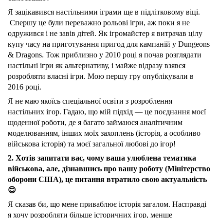
Я зацікавився настільними іграми ще в підлітковому віці.
Спершу це були переважно рольові ігри, аж поки я не
одружився і не завів дітей. Як ігромайстер я витрачав цілу
купу часу на приготування пригод для кампаній у Dungeons
& Dragons. Тож приблизно у 2010 році я почав розглядати
настільні ігри як альтернативу, і майже відразу взявся
розробляти власні ігри. Мою першу гру опублікували в
2016 році.
Я не маю якоїсь спеціальної освіти з розроблення
настільних ігор. Гадаю, що мій підхід — це поєднання моєї
щоденної роботи, де я багато займаюся аналітичним
моделюванням, інших моїх захоплень (історія, а особливо
військова історія) та моєї загальної любові до ігор!
2. Хотів запитати вас, чому ваша улюблена тематика
військова, але, дізнавшись про вашу роботу (Мінітерство
оборони США), це питання втратило свою актуальність
😊
Я сказав би, що мене приваблює історія загалом. Насправді
я хочу розробляти більше історичних ігор, менше