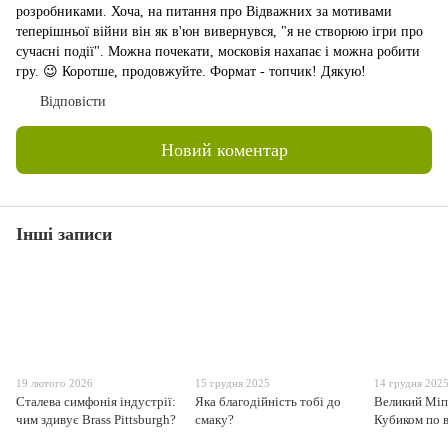
розробниками. Хоча, на питання про Відважних за мотивами
теперішньої війни він як в'юн вивернувся, "я не створюю ігри про
сучасні події". Можна почекати, московія нахапає і можна робити
гру. 😉 Коротше, продовжуйте. Формат - топчик! Дякую!
Відповісти
Новий коментар
Інші записи
19 лютого 2026
15 грудня 2025
14 грудня 202
Сталева симфонія індустрії:
Яка благодійність тобі до
Великий Міп
чим здивує Brass Pittsburgh?
смаку?
Кубиком по 