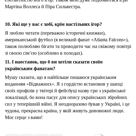
Мартіна Воллеса й Піра Сильвестра.
10. Які ще у вас є хобі, крім настільних ігор?
Я люблю читати (переважно історичні книжки),
американський футбол (я великий фанат «Atlanta Falcons»),
також полюбляю бігати та проводити час на свіжому повітрі
зі своєю сім’єю (особливо в походах).
11. І наостанок, що б ви хотіли сказати своїм
українським фанатам?
Мушу сказати, що я найбільше пишаюся українським
виданням «Відважних». Я з гордістю встановив у шапці
своїх профілів у твітері й фейсбуці назву гри з української
локалізації, бо вона пасує для опису українських збройних
сил у теперішній війні. Я неодноразово бував у Україні, і це
чудова, прекрасна країна, у якій живуть дивовижні люди.
Моє серце з вами!