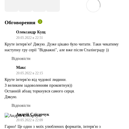
Обговорення
3
Олександр Кущ
20.05.2022 в 22:51
Круте інтерв'ю! Дякую. Дуже цікаво було читати. Таки чекатиму
наступну гру серії "Відважні", але вже після Сталінграду ))
Відповісти
Макс
20.05.2022 в 22:15
Круте інтерв'ю від чудової людини.
З великим задоволенням проковтнув))
Останній абзац торкнувся самого серця.
Дякую.
Відповісти
Андрій Слісарчук
20.05.2022 в 22:09
Гарно! Це один з моїх улюблених форматів, інтерв'ю з