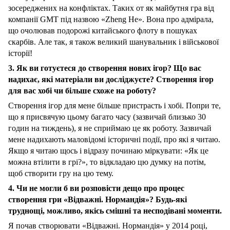
зосереджених на конфліктах. Таких от як майбутня гра від
компанії GMT під назвою «Zheng He». Вона про адмірала,
що очолював подорожі китайського флоту в пошуках
скарбів. Але так, я також великий шанувальник і військової
історії!
3. Як ви готуєтеся до створення нових ігор? Що вас
надихає, які матеріали ви досліджуєте? Створення ігор
для вас хобі чи більше схоже на роботу?
Створення ігор для мене більше пристрасть і хобі. Попри те,
що я присвячую цьому багато часу (зазвичай близько 30
годин на тиждень), я не сприймаю це як роботу. Зазвичай
мене надихають маловідомі історичні події, про які я читаю.
Якщо я читаю щось і відразу починаю міркувати: «Як це
можна втілити в грі?», то відкладаю цю думку на потім,
щоб створити гру на цю тему.
4. Чи не могли б ви розповісти дещо про процес
створення гри «Відважні. Нормандія»? Будь-які
труднощі, можливо, якісь смішні та несподівані моменти.
Я почав створювати «Відважні. Нормандія» у 2014 році,